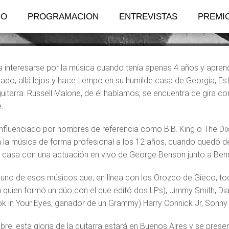
IO
PROGRAMACION
ENTREVISTAS
PREMI
interesarse por la música cuando tenía apenas 4 años y aprend
lado, allá lejos y hace tiempo en su humilde casa de Georgia, E
 guitarra. Russell Malone, de él hablamos, se encuentra de gira c
.
influenciado por nombres de referencia como B.B. King o The Di
a la música de forma profesional a los 12 años, cuando quedó de
su casa con una actuación en vivo de George Benson junto a B
uno de esos músicos que, en línea con los Orozco de Gieco, to
 quien formó un dúo con el que editó dos LPs), Jimmy Smith, Diana
k in Your Eyes, ganador de un Grammy) Harry Connick Jr, Sonny 
bre, esta gloria de la guitarra estará en Buenos Aires y se pres