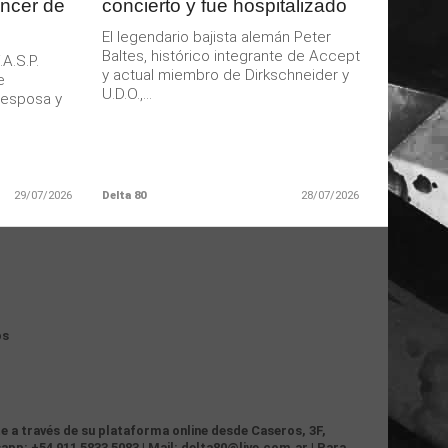
áncer de
concierto y fue hospitalizado
El legendario bajista alemán Peter
Baltes, histórico integrante de Accept
.A.S.P.
y actual miembro de Dirkschneider y
e
U.D.O.,...
u esposa y
29/07/2026
Delta 80
28/07/2026
os
te a través de su plataforma online desde Caseros, 3F,
app: +54 911 5833 5083 | Mail: delta80@live.com.ar | Para