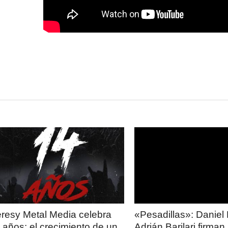
LEER
LEER
MAS
MAS
resy Metal Media celebra
«Pesadillas»: Daniel 
 años: el crecimiento de un
Adrián Barilari firman