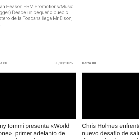
rian Heason HBM Promotions/Music
ugger) Desde un pequeño pueblo
tero de la Toscana llega Mr Bison,
..
a 80
03/08/2026
Delta 80
LEER
LEER
MAS
MAS
ny Iommi presenta «World
Chris Holmes enfrent
one», primer adelanto de
nuevo desafío de sal