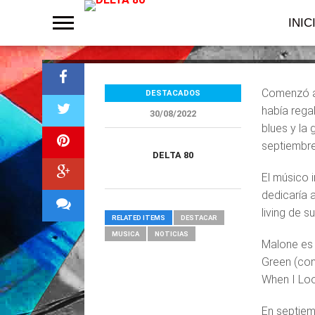
Aires
INIC
Comenzó a 
DESTACADOS
había rega
30/08/2022
blues y la
septiembre
DELTA 80
El músico 
dedicaría 
living de 
RELATED ITEMS
DESTACAR
MUSICA
NOTICIAS
Malone es 
Green (con
When I Loo
En septiem