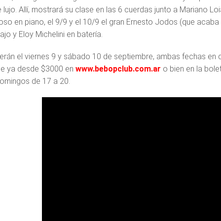
 lujo. Allí, mostrará su clase en las 6 cuerdas junto a Mariano Lo
so en piano, el 9/9 y el 10/9 el gran Ernesto Jodos (que acab
jo y Eloy Michelini en batería.
serán el viernes 9 y sábado 10 de septiembre, ambas fechas en d
se ya desde $3000 en
www.bebopclub.com.ar
o bien en la bole
omingos de 17 a 20.