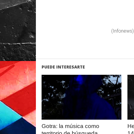
(Infonews)
PUEDE INTERESARTE
LEER
MAS
Gotra: la música como
He
territorio de búsqueda
14