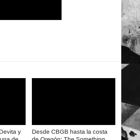
LEER
MAS
Devita y
Desde CBGB hasta la costa
 una de
de Oregón: The Something