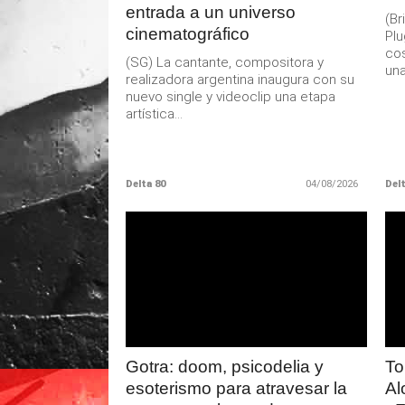
entrada a un universo
(B
cinematográfico
Pl
cos
(SG) La cantante, compositora y
una.
realizadora argentina inaugura con su
nuevo single y videoclip una etapa
artística...
Delta 80
04/08/2026
Delt
LEER
MAS
Gotra: doom, psicodelia y
To
esoterismo para atravesar la
Al