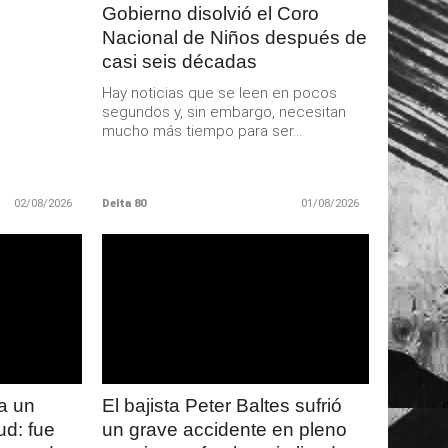
Gobierno disolvió el Coro
Nacional de Niños después de
casi seis décadas
Hay noticias que se leen en pocos
segundos y, sin embargo, necesitan
mucho más tiempo para ser...
02/08/2026
Delta 80
01/08/2026
LEER
MAS
a un
El bajista Peter Baltes sufrió
ud: fue
un grave accidente en pleno