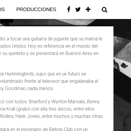
OS
PRODUCCIONES
CONTACTO
ió a tocar una guitarra de juguete que su mamá le
stados Unidos. Hoy es referencia en el mundo del
on su quinteto y se presentará en Buenos Aires en
xie Hummingbirds, supo que en un futuro se
slumbrado frente al televisor que engalanaba el
enny Goodman, nada menos.
có con todos. Branford y Wynton Marsalis, Benny
 Krall (grabó con ella tres discos, entre ellos
Rollins, Hank Jones, entre muchos y muchas otras.
entará en el escenario de Bebop Club con un