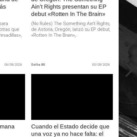
más
Ain’t Rights presentan su EP
debut «Rotten In The Brain»
para
(No Rules) The Something Ain’t Rights,
otras que
de Astoria, Oregón, lanzó su EP debut,
esadillas»,
«Rotten In The Brain»,...
06/08/2026
Delta 80
05/08/2026
LEER
MAS
semana
Cuando el Estado decide que
una voz ya no hace falta: el