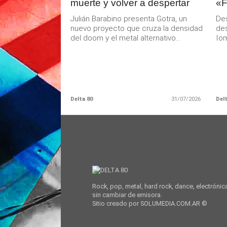
muerte y volver a despertar
«F
Julián Barabino presenta Gotra, un
De
nuevo proyecto que cruza la densidad
des
del doom y el metal alternativo...
Iom
Delta 80
31/07/2026
Delt
Rock, pop, metal, hard rock, dance, electrónic
sin cambiar de emisora.
Sitio creado por SOLUMEDIA.COM.AR ©