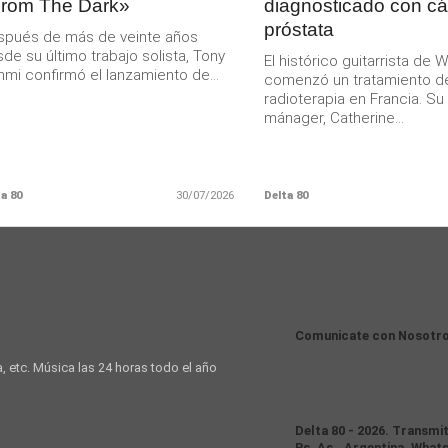
rom The Dark»
diagnosticado con c
próstata
spués de más de veinte años
de su último trabajo solista, Tony
El histórico guitarrista de W
mi confirmó el lanzamiento de...
comenzó un tratamiento d
radioterapia en Francia. S
mánager, Catherine...
a 80
30/07/2026
Delta 80
Comunicate con Nosotr
a, etc. Música las 24 horas todo el año
Delta 80 - 2026. Transmi
Bs. As., Argentina. Whats