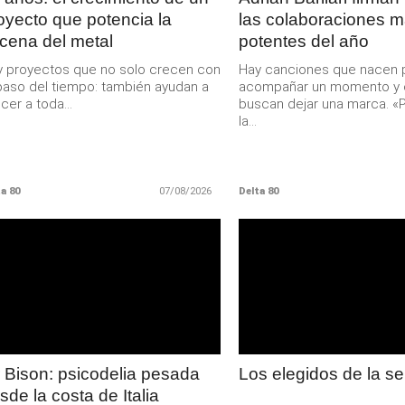
oyecto que potencia la
las colaboraciones 
cena del metal
potentes del año
 proyectos que no solo crecen con
Hay canciones que nacen 
paso del tiempo: también ayudan a
acompañar un momento y 
cer a toda...
buscan dejar una marca. «P
la...
a 80
07/08/2026
Delta 80
LEER
LEER
MAS
MAS
 Bison: psicodelia pesada
Los elegidos de la 
sde la costa de Italia