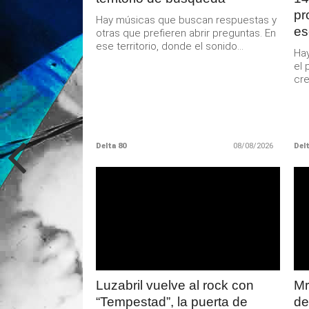
pr
Hay músicas que buscan respuestas y
es
otras que prefieren abrir preguntas. En
ese territorio, donde el sonido...
Hay
el 
cre
Delta 80
08/08/2026
Delt
LEER
MAS
Luzabril vuelve al rock con
Mr
“Tempestad”, la puerta de
de