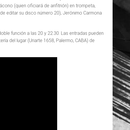
iácono (quien oficiará de anfitrión) en trompeta,
a de editar su disco número 20), Jerónimo Carmona
oble función a las 20 y 22.30. Las entradas pueden
tería del lugar (Uriarte 1658, Palermo, CABA) de