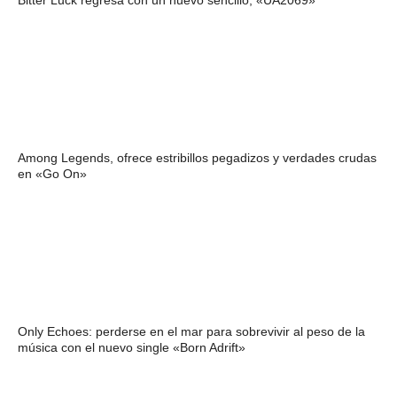
Bitter Luck regresa con un nuevo sencillo, «UA2069»
Among Legends, ofrece estribillos pegadizos y verdades crudas
en «Go On»
Only Echoes: perderse en el mar para sobrevivir al peso de la
música con el nuevo single «Born Adrift»