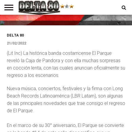
El Parque, histórica banda
costarricense, cumple 30 años
ENTREVISTAS
PREMIOS
PRODUCCIONES
PROGRAMACION
CONTACTO
HOMEPAGE
DELTA 80
21/02/2022
(Lit Inc) La histórica banda costarricense El Parque
reveló la Caja de Pandora y con ella muchas sorpresas
en cocción lenta, con las cuales anuncian oficialmente su
regreso a los escenarios.
Nueva música, conciertos, festivales y la firma con Long
Beach Records Latinoamérica (LBR Latam), son algunas
de las principales novedades que trae consigo el regreso
de El Parque.
En el marco de su 30° aniversario, El Parque se convierte