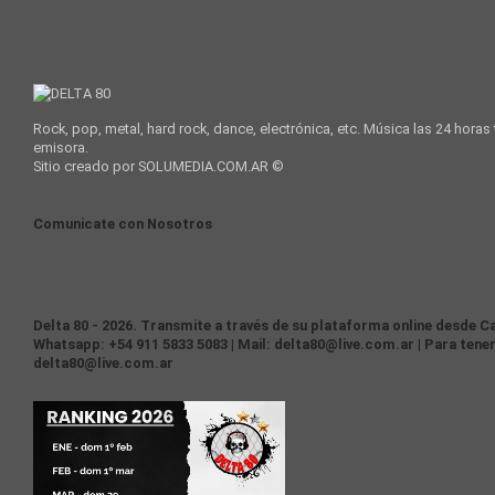
Rock, pop, metal, hard rock, dance, electrónica, etc. Música las 24 horas
emisora.
Sitio creado por SOLUMEDIA.COM.AR ©
Comunicate con Nosotros
Delta 80 - 2026. Transmite a través de su plataforma online desde Ca
Whatsapp: +54 911 5833 5083 | Mail: delta80@live.com.ar | Para tener
delta80@live.com.ar