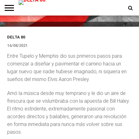
Elvis, el mito que nació hace 44
años
ENTREVISTAS
PREMIOS
PRODUCCIONES
PROGRAMACION
CONTACTO
HOMEPAGE
DELTA 80
16/08/2021
Entre Tupelo y Memphis dio sus primeros pasos para
comenzar a diseñar y pavimentar el camino hacia un
lugar nuevo que nadie hubiese imaginado, ni siquiera en
sueños del mismo Elvis Aaron Presley.
Amó la música desde muy temprano y le dio un aire de
frescura que se vislumbraba con la apuesta de Bill Haley.
El ritmo estridente, extremadamente pasional con
acordes directos y bailables, generaron una revolución
en forma inmediata para nunca más volver sobre sus
pasos.