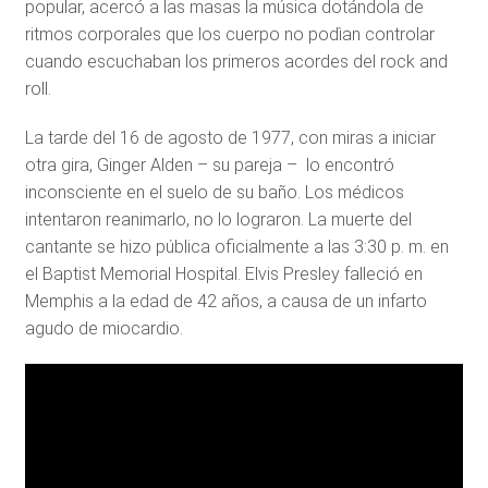
popular, acercó a las masas la música dotándola de
ritmos corporales que los cuerpo no podìan controlar
cuando escuchaban los primeros acordes del rock and
roll.
La tarde del 16 de agosto de 1977, con miras a iniciar
otra gira, Ginger Alden – su pareja – lo encontró
inconsciente en el suelo de su baño. Los médicos
intentaron reanimarlo, no lo lograron. La muerte del
cantante se hizo pública oficialmente a las 3:30 p. m. en
el Baptist Memorial Hospital. Elvis Presley falleció en
Memphis a la edad de 42 años, a causa de un infarto
agudo de miocardio.