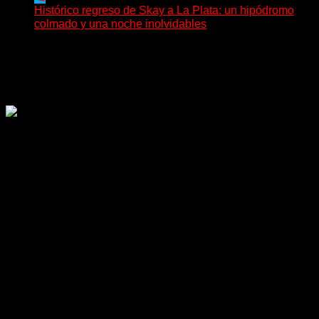
Histórico regreso de Skay a La Plata: un hipódromo
colmado y una noche inolvidables
(Gonna Go) El guitarrista y cantante Skay regresó a La
Plata, luego de 12 años, para presentarse...
Delta 80
02/08/2026
Rock, pop, metal, hard rock, dance, electrónica, etc. Música
las 24 horas todo el año sin cambiar de emisora.
Sitio creado por SOLUMEDIA.COM.AR ©
Comunicate con Nosotros
Delta 80 - 2026. Transmite a través de
su plataforma online desde Caseros,
3F, Bs. As., Argentina. Whatsapp: +54
911 5833 5083 | Mail:
delta80@live.com.ar | Para tener un