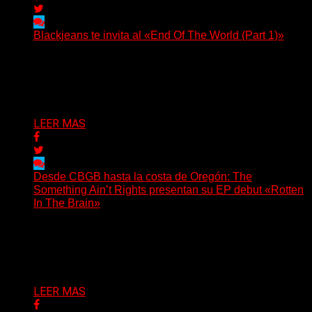
Blackjeans te invita al «End Of The World (Part 1)»
(Tallulah PR) Hoy, el artista neoyorquino Blackjeans
invita a los oyentes a su universo salvaje y teatral...
Delta 80
06/08/2026
LEER MAS
Desde CBGB hasta la costa de Oregón: The
Something Ain’t Rights presentan su EP debut «Rotten
In The Brain»
(No Rules) The Something Ain’t Rights, de Astoria,
Oregón, lanzó su EP debut, «Rotten In The Brain»,...
Delta 80
05/08/2026
LEER MAS