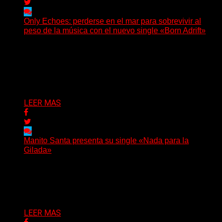
Only Echoes: perderse en el mar para sobrevivir al
peso de la música con el nuevo single «Born Adrift»
(C Squared Music) La banda instrumental de post-
metal de Denver presenta “Born Adrift”, canción que da
nombre...
Delta 80
04/08/2026
LEER MAS
Manito Santa presenta su single «Nada para la
Gilada»
(SG) Manito Santa, banda de Punk oriunda de La Plata,
presenta en sociedad su single «Nada para...
Delta 80
04/08/2026
LEER MAS