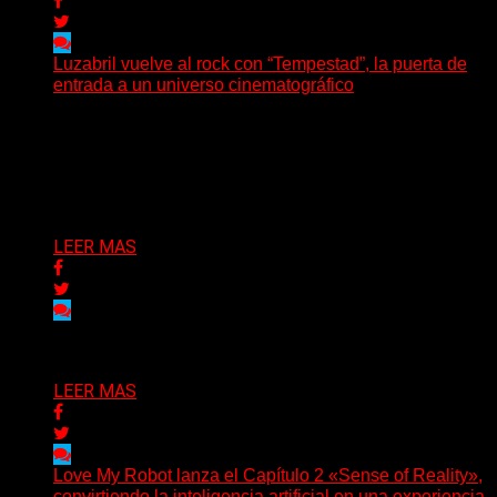
Luzabril vuelve al rock con “Tempestad”, la puerta de
entrada a un universo cinematográfico
(SG) La cantante, compositora y realizadora argentina
inaugura con su nuevo single y videoclip una etapa
artística...
Delta 80
04/08/2026
LEER MAS
Delta 80
03/08/2026
LEER MAS
Love My Robot lanza el Capítulo 2 «Sense of Reality»,
convirtiendo la inteligencia artificial en una experiencia