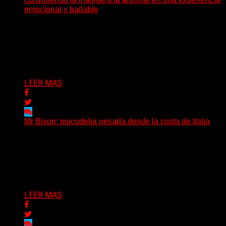
emocional y bailable
(Diego Armando Báez Peña) Convirtiendo la inteligencia
artificial en una experiencia emocional y bailable.
Después de una gira...
Delta 80
03/08/2026
LEER MAS
Mr Bison: psicodelia pesada desde la costa de Italia
(Brian Heason HBM Promotions/Music Plugger) Desde
un pequeño pueblo costero de la Toscana llega Mr
Bison, una...
Delta 80
03/08/2026
LEER MAS