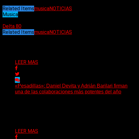
Related Items
musica
NOTICIAS
Musica
06/01/2023
Delta 80
Related Items
musica
NOTICIAS
Puede interesarte
LEER MAS
«Pesadillas»: Daniel Devita y Adrián Barilari firman
una de las colaboraciones más potentes del año
Hay canciones que nacen para acompañar un momento
y otras que buscan dejar una marca. «Pesadillas», la...
Delta 80
06/08/2026
LEER MAS