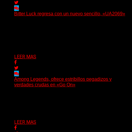
Bitter Luck regresa con un nuevo sencillo, «UA2069»
(Brian Heason HBM Promotions/Music Plugger) Bitter
Luck regresa con un nuevo sencillo, «UA2069», fruto de
sus recientes...
Delta 80
05/08/2026
LEER MAS
Among Legends, ofrece estribillos pegadizos y
verdades crudas en «Go On»
(No Rules) El trío punk de Ontario, Among Legends,
irrumpe con fuerza en «Lose My Grip». El...
Delta 80
05/08/2026
LEER MAS