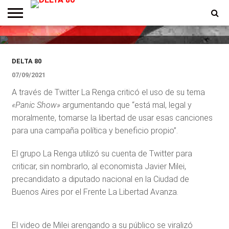
Enojo de La Renga por el uso
político de uno de sus temas
ENTREVISTAS
PREMIOS
PRODUCCIONES
PROGRAMACION
CONTACTO
HOMEPAGE
DELTA 80
07/09/2021
A través de Twitter La Renga criticó el uso de su tema
«Panic Show»
argumentando que “está mal, legal y
moralmente, tomarse la libertad de usar esas canciones
para una campaña política y beneficio propio”.
El grupo La Renga utilizó su cuenta de Twitter para
criticar, sin nombrarlo, al economista Javier Milei,
precandidato a diputado nacional en la Ciudad de
Buenos Aires por el Frente La Libertad Avanza.
El video de Milei arengando a su público se viralizó