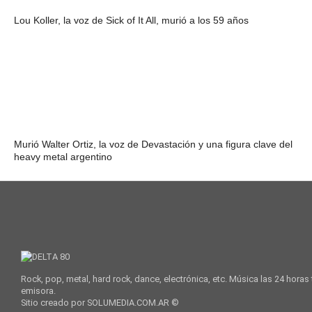
Lou Koller, la voz de Sick of It All, murió a los 59 años
Murió Walter Ortiz, la voz de Devastación y una figura clave del
heavy metal argentino
Rock, pop, metal, hard rock, dance, electrónica, etc. Música las 24 horas
emisora.
Sitio creado por SOLUMEDIA.COM.AR ©