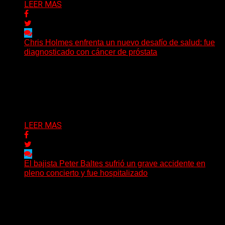
LEER MAS
Chris Holmes enfrenta un nuevo desafío de salud: fue
diagnosticado con cáncer de próstata
El histórico guitarrista de W.A.S.P. comenzó un
tratamiento de radioterapia en Francia. Su esposa y
mánager, Catherine...
Delta 80
29/07/2026
LEER MAS
El bajista Peter Baltes sufrió un grave accidente en
pleno concierto y fue hospitalizado
El legendario bajista alemán Peter Baltes, histórico
integrante de Accept y actual miembro de
Dirkschneider y U.D.O.,...