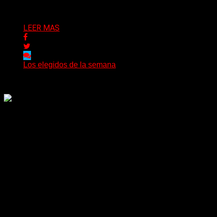
Delta 80
26/07/2026
LEER MAS
Los elegidos de la semana
Delta 80
25/07/2026
Rock, pop, metal, hard rock, dance, electrónica, etc. Música
las 24 horas todo el año sin cambiar de emisora.
Sitio creado por SOLUMEDIA.COM.AR ©
Comunicate con Nosotros
Delta 80 - 2026. Transmite a través de
su plataforma online desde Caseros,
3F, Bs. As., Argentina. Whatsapp: +54