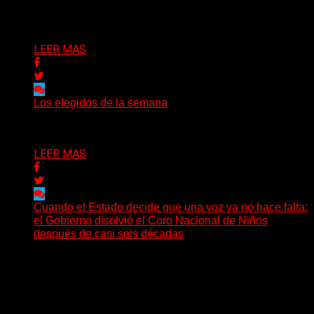
Delta 80
03/08/2026
LEER MAS
Los elegidos de la semana
Delta 80
02/08/2026
LEER MAS
Cuando el Estado decide que una voz ya no hace falta:
el Gobierno disolvió el Coro Nacional de Niños
después de casi seis décadas
Hay noticias que se leen en pocos segundos y, sin
embargo, necesitan mucho más tiempo para ser...
Delta 80
01/08/2026