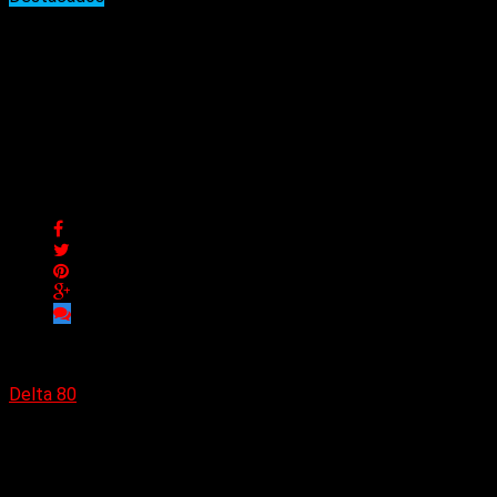
Gilby Clarke vuelve a
Argentina: historia, legado
y detalles de una gira clave
para el hard rock
Gilby Clarke vuelve a Argentina: historia, legado y detalles de
una gira clave para el hard rock
Delta 80
02/05/2026
El regreso de Gilby Clarke a la Argentina en 2026 no es un
simple tour más en la agenda rockera: es la reafirmación de
un músico que, lejos de vivir de la nostalgia, sigue