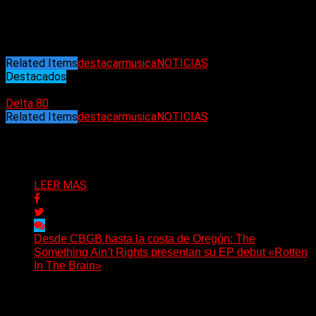
etapa clave del hard rock mundial, pero también de
reencontrarse con un artista que nunca dejó de evolucionar.
Related Items
destacar
musica
NOTICIAS
Destacados
02/05/2026
Delta 80
Related Items
destacar
musica
NOTICIAS
Puede interesarte
LEER MAS
Desde CBGB hasta la costa de Oregón: The
Something Ain’t Rights presentan su EP debut «Rotten
In The Brain»
(No Rules) The Something Ain’t Rights, de Astoria,
Oregón, lanzó su EP debut, «Rotten In The Brain»,...