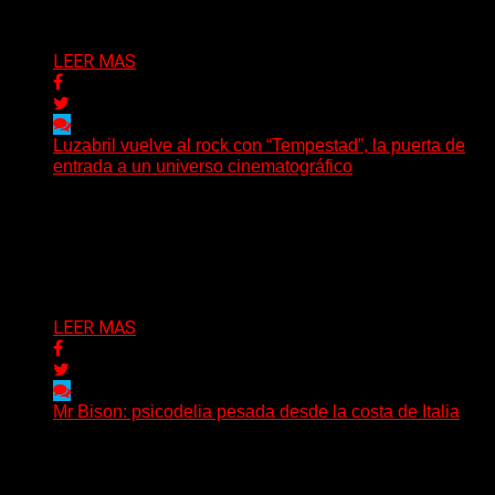
Delta 80
05/08/2026
LEER MAS
Luzabril vuelve al rock con “Tempestad”, la puerta de
entrada a un universo cinematográfico
(SG) La cantante, compositora y realizadora argentina
inaugura con su nuevo single y videoclip una etapa
artística...
Delta 80
04/08/2026
LEER MAS
Mr Bison: psicodelia pesada desde la costa de Italia
(Brian Heason HBM Promotions/Music Plugger) Desde
un pequeño pueblo costero de la Toscana llega Mr
Bison, una...