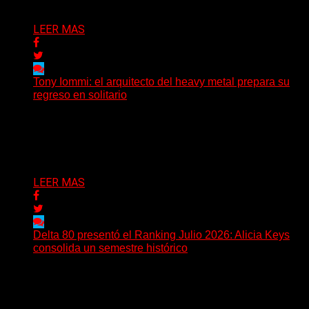
Delta 80
28/07/2026
LEER MAS
Tony Iommi: el arquitecto del heavy metal prepara su
regreso en solitario
A sus 78 años, Tony Iommi sigue demostrando que la
creatividad no conoce fechas de vencimiento. El...
Delta 80
27/07/2026
LEER MAS
Delta 80 presentó el Ranking Julio 2026: Alicia Keys
consolida un semestre histórico
Delta 80 emitió una nueva edición del Ranking Mensual,
correspondiente a julio de 2026, confirmando una
tendencia...