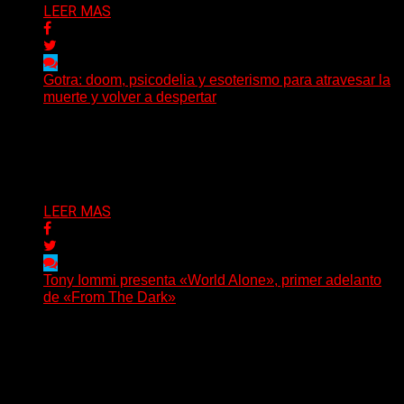
LEER MAS
Gotra: doom, psicodelia y esoterismo para atravesar la
muerte y volver a despertar
Julián Barabino presenta Gotra, un nuevo proyecto que
cruza la densidad del doom y el metal alternativo...
Delta 80
31/07/2026
LEER MAS
Tony Iommi presenta «World Alone», primer adelanto
de «From The Dark»
Después de más de veinte años desde su último
trabajo solista, Tony Iommi confirmó el lanzamiento de...
Delta 80
30/07/2026