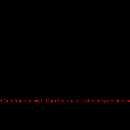
equeño pueblo costero de la Toscana llega Mr Bison, una...
el Gobierno disolvió el Coro Nacional de Niños después de cas
go, necesitan mucho más tiempo para ser...