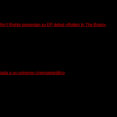
n’t Rights presentan su EP debut «Rotten In The Brain»
, lanzó su EP debut, «Rotten In The Brain»,...
trada a un universo cinematográfico
gura con su nuevo single y videoclip una etapa artística...