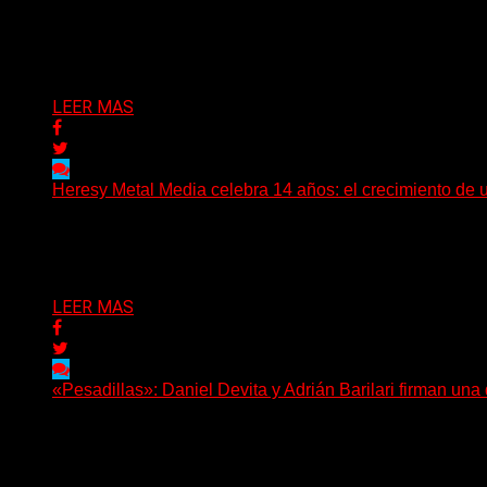
Hay músicas que buscan respuestas y otras que prefieren a
Delta 80
08/08/2026
LEER MAS
Heresy Metal Media celebra 14 años: el crecimiento de 
Hay proyectos que no solo crecen con el paso del tiempo
Delta 80
07/08/2026
LEER MAS
«Pesadillas»: Daniel Devita y Adrián Barilari firman un
Hay canciones que nacen para acompañar un momento y otr
Delta 80
06/08/2026