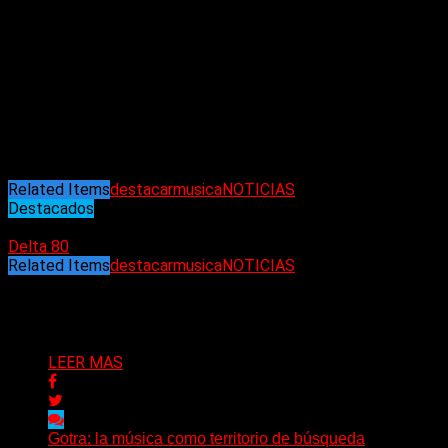
de julio en Alemania.
Frank se unió a GUNS N’ ROSES durante un concierto en junio de
reunido formado por el cantante Axl Rose, el guitarrista Slash
Ferrer grabó las pistas de batería en cinco canciones del ál
«Hard Skool» de 2022, con el ex baterista Bryan «Brain» Manti
Related Items
destacar
musica
NOTICIAS
Destacados
06/06/2025
Delta 80
Related Items
destacar
musica
NOTICIAS
Puede interesarte
LEER MAS
Gotra: la música como territorio de búsqueda