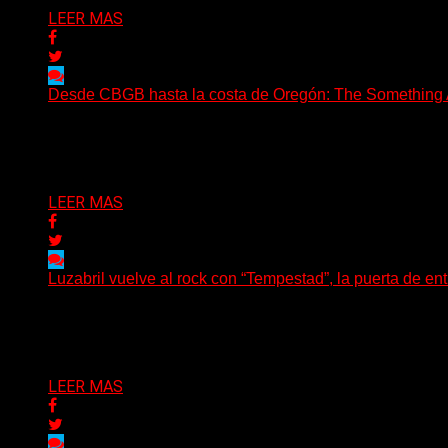
LEER MAS
Desde CBGB hasta la costa de Oregón: The Something Ai
(No Rules) The Something Ain’t Rights, de Astoria, Oregón
Delta 80
05/08/2026
LEER MAS
Luzabril vuelve al rock con “Tempestad”, la puerta de en
(SG) La cantante, compositora y realizadora argentina inau
Delta 80
04/08/2026
LEER MAS