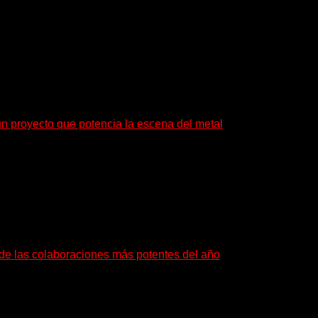
brir preguntas. En ese territorio, donde el sonido...
un proyecto que potencia la escena del metal
: también ayudan a crecer a toda...
a de las colaboraciones más potentes del año
as que buscan dejar una marca. «Pesadillas», la...