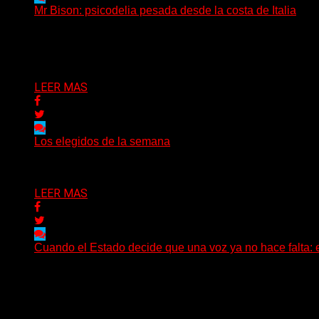
Mr Bison: psicodelia pesada desde la costa de Italia
(Brian Heason HBM Promotions/Music Plugger) Desde un p
Delta 80
03/08/2026
LEER MAS
Los elegidos de la semana
Delta 80
02/08/2026
LEER MAS
Cuando el Estado decide que una voz ya no hace falta: 
Hay noticias que se leen en pocos segundos y, sin embar
Delta 80
01/08/2026