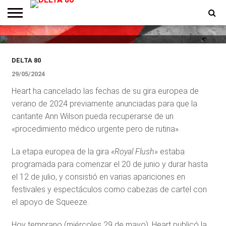
debido al «procedimiento
médico» de Ann Wilson
ENTREVISTAS
PREMIOS
PRODUCCIONES
PROGRAMACION
CONTACTO
HOMEPAGE
DELTA 80
29/05/2024
Heart ha cancelado las fechas de su gira europea de
verano de 2024 previamente anunciadas para que la
cantante Ann Wilson pueda recuperarse de un
«procedimiento médico urgente pero de rutina».
La etapa europea de la gira
«Royal Flush»
estaba
programada para comenzar el 20 de junio y durar hasta
el 12 de julio, y consistió en varias apariciones en
festivales y espectáculos como cabezas de cartel con
el apoyo de Squeeze.
Hoy temprano (miércoles 29 de mayo), Heart publicó la