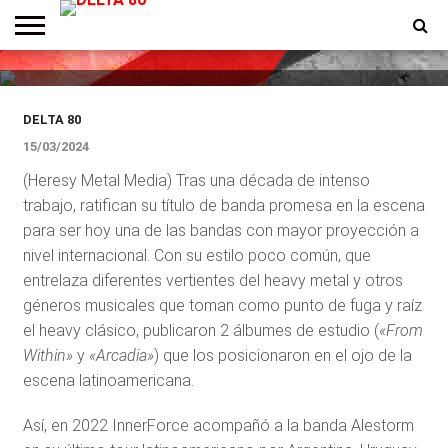
InnerForce festeja sus 10 años
en The Roxy Live
ENTREVISTAS
PREMIOS
PRODUCCIONES
PROGRAMACION
CONTACTO
HOMEPAGE
DELTA 80
15/03/2024
(Heresy Metal Media) Tras una década de intenso
trabajo, ratifican su título de banda promesa en la escena
para ser hoy una de las bandas con mayor proyección a
nivel internacional. Con su estilo poco común, que
entrelaza diferentes vertientes del heavy metal y otros
géneros musicales que toman como punto de fuga y raíz
el heavy clásico, publicaron 2 álbumes de estudio (
«From
Within»
y
«Arcadia»
) que los posicionaron en el ojo de la
escena latinoamericana.
Así, en 2022 InnerForce acompañó a la banda Alestorm