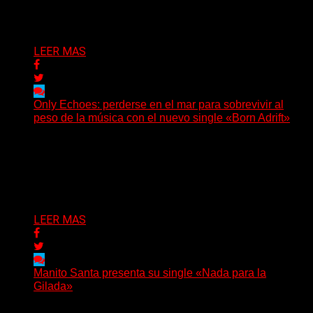
irrumpe con fuerza en «Lose My Grip». El...
Delta 80
05/08/2026
LEER MAS
Only Echoes: perderse en el mar para sobrevivir al
peso de la música con el nuevo single «Born Adrift»
(C Squared Music) La banda instrumental de post-
metal de Denver presenta “Born Adrift”, canción que da
nombre...
Delta 80
04/08/2026
LEER MAS
Manito Santa presenta su single «Nada para la
Gilada»
(SG) Manito Santa, banda de Punk oriunda de La Plata,