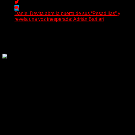
Daniel Devita abre la puerta de sus “Pesadillas” y
revela una voz inesperada: Adrián Barilari
La canción todavía no fue publicada oficialmente, pero
Daniel Devita ya dejó escuchar un adelanto y confirmó...
Delta 80
02/08/2026
Rock, pop, metal, hard rock, dance, electrónica, etc. Música
las 24 horas todo el año sin cambiar de emisora.
Sitio creado por SOLUMEDIA.COM.AR ©
Comunicate con Nosotros
Delta 80 - 2026. Transmite a través de
su plataforma online desde Caseros,
3F, Bs. As., Argentina. Whatsapp: +54
911 5833 5083 | Mail: