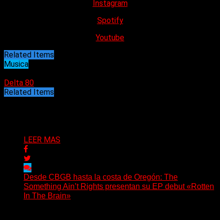
Instagram
Spotify
Youtube
Related Items
Musica
23/07/2023
Delta 80
Related Items
Puede interesarte
LEER MAS
Desde CBGB hasta la costa de Oregón: The
Something Ain’t Rights presentan su EP debut «Rotten
In The Brain»
(No Rules) The Something Ain’t Rights, de Astoria,