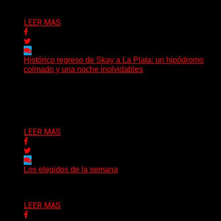
Delta 80
03/08/2026
LEER MAS
Histórico regreso de Skay a La Plata: un hipódromo
colmado y una noche inolvidables
(Gonna Go) El guitarrista y cantante Skay regresó a La
Plata, luego de 12 años, para presentarse...
Delta 80
02/08/2026
LEER MAS
Los elegidos de la semana
Delta 80
02/08/2026
LEER MAS