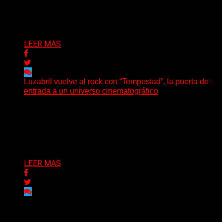
presenta en sociedad su single «Nada para...
Delta 80
04/08/2026
LEER MAS
Luzabril vuelve al rock con “Tempestad”, la puerta de
entrada a un universo cinematográfico
(SG) La cantante, compositora y realizadora argentina
inaugura con su nuevo single y videoclip una etapa
artística...
Delta 80
04/08/2026
LEER MAS
Delta 80
03/08/2026