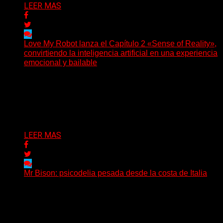
LEER MAS
Love My Robot lanza el Capítulo 2 «Sense of Reality»,
convirtiendo la inteligencia artificial en una experiencia
emocional y bailable
(Diego Armando Báez Peña) Convirtiendo la inteligencia
artificial en una experiencia emocional y bailable.
Después de una gira...
Delta 80
03/08/2026
LEER MAS
Mr Bison: psicodelia pesada desde la costa de Italia
(Brian Heason HBM Promotions/Music Plugger) Desde
un pequeño pueblo costero de la Toscana llega Mr
Bison, una...