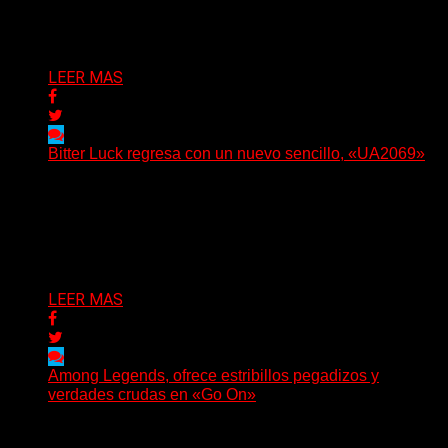
Oregón, lanzó su EP debut, «Rotten In The Brain»,...
Delta 80
05/08/2026
LEER MAS
Bitter Luck regresa con un nuevo sencillo, «UA2069»
(Brian Heason HBM Promotions/Music Plugger) Bitter
Luck regresa con un nuevo sencillo, «UA2069», fruto de
sus recientes...
Delta 80
05/08/2026
LEER MAS
Among Legends, ofrece estribillos pegadizos y
verdades crudas en «Go On»
(No Rules) El trío punk de Ontario, Among Legends,