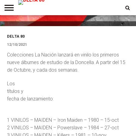
La Nación aprovecha el éxito de
Iron Maiden
ENTREVISTAS
PREMIOS
PRODUCCIONES
PROGRAMACION
CONTACTO
HOMEPAGE
DELTA 80
12/10/2021
Colecciones La Nación lanzará en vinilo los primeros
nueve álbumes de estudio de la Doncella. A partir del 15
de Octubre, y cada dos semanas.
Los
títulos y
fecha de lanzamiento:
1 VINILOS – MAIDEN – Iron Maiden – 1980 – 15-oct
2 VINILOS – MAIDEN – Powerslave – 1984 – 27-oct
3 VINILOS – MAIDEN – Killers – 1981 – 10-nov