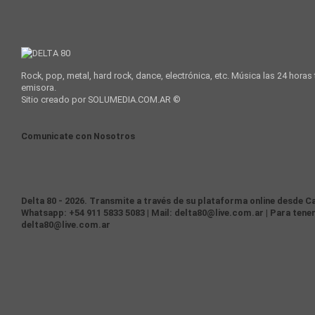
Rock, pop, metal, hard rock, dance, electrónica, etc. Música las 24 horas
emisora.
Sitio creado por SOLUMEDIA.COM.AR ©
Comunicate con Nosotros
Delta 80 - 2026. Transmite a través de su plataforma online desde Ca
Whatsapp: +54 911 5833 5083 | Mail: delta80@live.com.ar | Para tener
delta80@live.com.ar