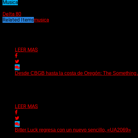
Musica
11/10/2021
Delta 80
Related Items
musica
Puede interesarte
LEER MAS
Desde CBGB hasta la costa de Oregón: The Something Ai
(No Rules) The Something Ain’t Rights, de Astoria, Oregón
Delta 80
05/08/2026
LEER MAS
Bitter Luck regresa con un nuevo sencillo, «UA2069»