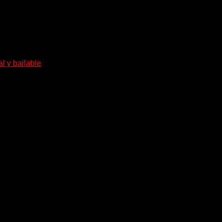
l y bailable
ira...