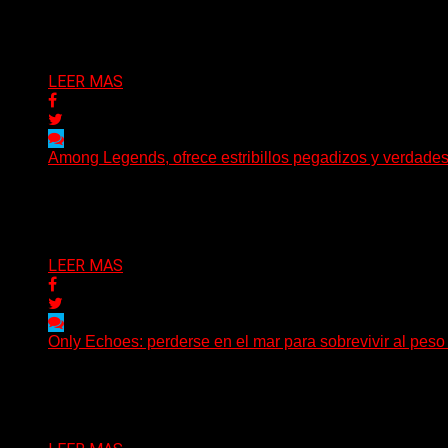
(Brian Heason HBM Promotions/Music Plugger) Bitter Luck
Delta 80
05/08/2026
LEER MAS
Among Legends, ofrece estribillos pegadizos y verdade
(No Rules) El trío punk de Ontario, Among Legends, irrump
Delta 80
05/08/2026
LEER MAS
Only Echoes: perderse en el mar para sobrevivir al peso
(C Squared Music) La banda instrumental de post-metal d
Delta 80
04/08/2026