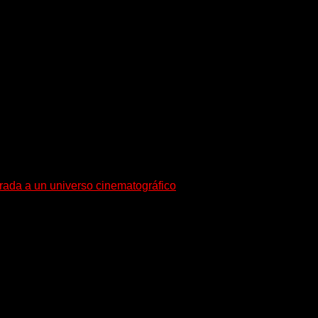
esenta en sociedad su single «Nada para...
trada a un universo cinematográfico
gura con su nuevo single y videoclip una etapa artística...