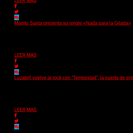
LEER MAS
Manito Santa presenta su single «Nada para la Gilada»
(SG) Manito Santa, banda de Punk oriunda de La Plata, pr
Delta 80
04/08/2026
LEER MAS
Luzabril vuelve al rock con “Tempestad”, la puerta de en
(SG) La cantante, compositora y realizadora argentina inau
Delta 80
04/08/2026
LEER MAS