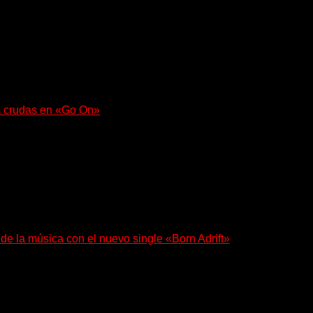
 regresa con un nuevo sencillo, «UA2069», fruto de sus recient
s crudas en «Go On»
e con fuerza en «Lose My Grip». El...
 de la música con el nuevo single «Born Adrift»
e Denver presenta “Born Adrift”, canción que da nombre...