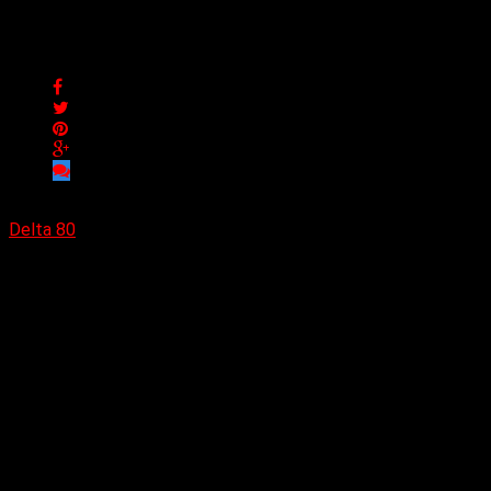
Lentes, entre el pop clásico
Lentes, entre el pop clásico y la modernidad
Delta 80
11/10/2021
(Elvis Attack) Lentes es una banda de rock pop de la ciudad de
sumarían Agustin Harguinteguy (batería), Lucas Silva (guitarra) 
En noviembre 2020 editan su álbum debut
«Tiempos extraños»
.