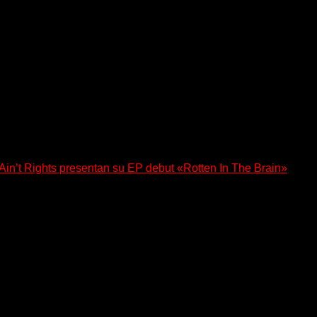
n’t Rights presentan su EP debut «Rotten In The Brain»
, lanzó su EP debut, «Rotten In The Brain»,...