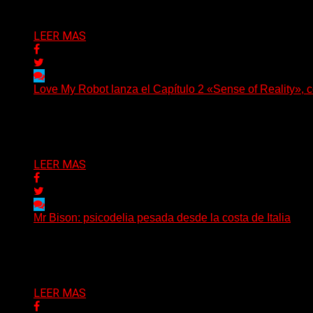
Delta 80
03/08/2026
LEER MAS
Love My Robot lanza el Capítulo 2 «Sense of Reality», con
(Diego Armando Báez Peña) Convirtiendo la inteligencia art
Delta 80
03/08/2026
LEER MAS
Mr Bison: psicodelia pesada desde la costa de Italia
(Brian Heason HBM Promotions/Music Plugger) Desde un p
Delta 80
03/08/2026
LEER MAS