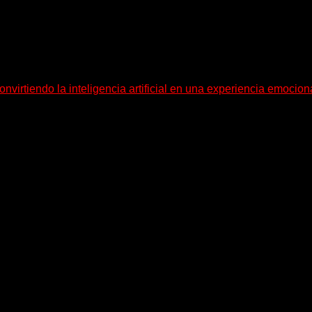
virtiendo la inteligencia artificial en una experiencia emociona
ificial en una experiencia emocional y bailable. Después de una g
equeño pueblo costero de la Toscana llega Mr Bison, una...