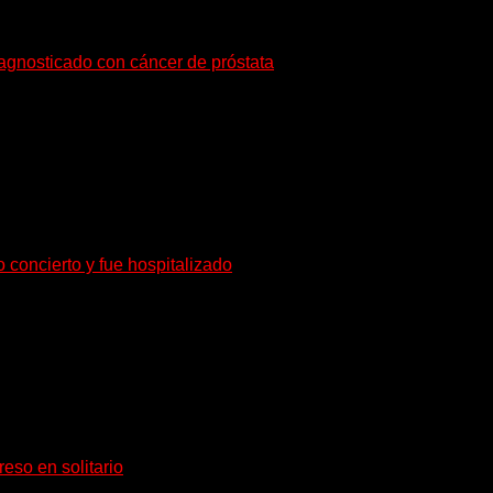
iagnosticado con cáncer de próstata
o de radioterapia en Francia. Su esposa y mánager, Catherine...
o concierto y fue hospitalizado
rante de Accept y actual miembro de Dirkschneider y U.D.O.,...
eso en solitario