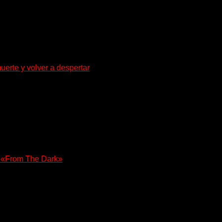
uerte y volver a despertar
za la densidad del doom y el metal alternativo...
e «From The Dark»
olista, Tony Iommi confirmó el lanzamiento de...