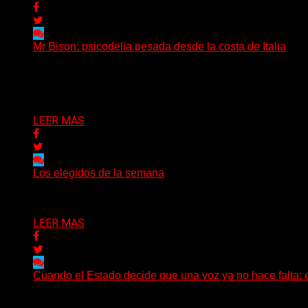
Mr Bison: psicodelia pesada desde la costa de Italia
(Brian Heason HBM Promotions/Music Plugger) Desde un p
Delta 80
03/08/2026
LEER MAS
Los elegidos de la semana
Delta 80
02/08/2026
LEER MAS
Cuando el Estado decide que una voz ya no hace falta: 
Hay noticias que se leen en pocos segundos y, sin embar