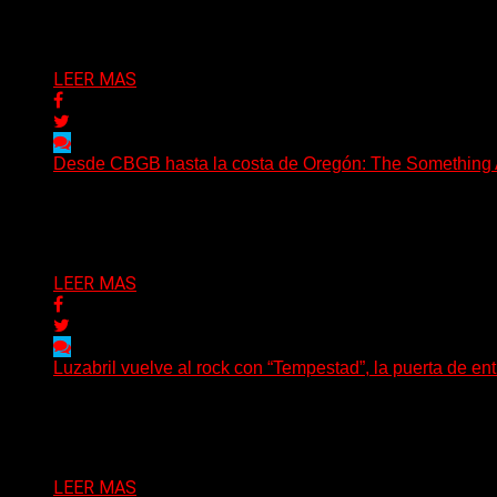
Puede interesarte
LEER MAS
Desde CBGB hasta la costa de Oregón: The Something Ai
(No Rules) The Something Ain’t Rights, de Astoria, Oregón
Delta 80
05/08/2026
LEER MAS
Luzabril vuelve al rock con “Tempestad”, la puerta de en
(SG) La cantante, compositora y realizadora argentina inau
Delta 80
04/08/2026
LEER MAS