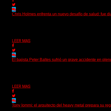
Chris Holmes enfrenta un nuevo desafío de salud: fue d
El histórico guitarrista de W.A.S.P. comenzó un tratamient
Delta 80
29/07/2026
LEER MAS
El bajista Peter Baltes sufrió un grave accidente en plen
El legendario bajista alemán Peter Baltes, histórico integ
Delta 80
28/07/2026
LEER MAS
Tony Iommi: el arquitecto del heavy metal prepara su regr