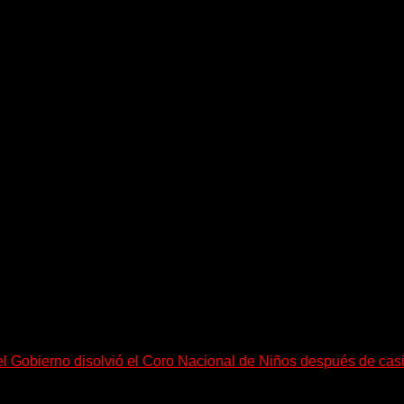
equeño pueblo costero de la Toscana llega Mr Bison, una...
el Gobierno disolvió el Coro Nacional de Niños después de cas
go, necesitan mucho más tiempo para ser...