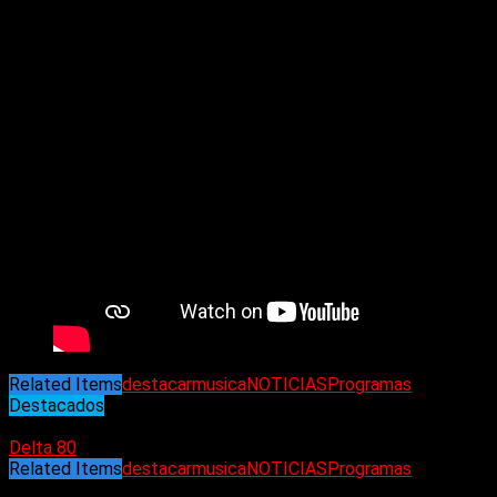
Related Items
destacar
musica
NOTICIAS
Programas
Destacados
01/10/2023
Delta 80
Related Items
destacar
musica
NOTICIAS
Programas