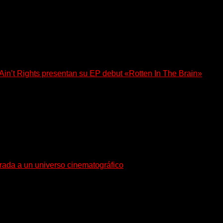
n’t Rights presentan su EP debut «Rotten In The Brain»
, lanzó su EP debut, «Rotten In The Brain»,...
trada a un universo cinematográfico
gura con su nuevo single y videoclip una etapa artística...