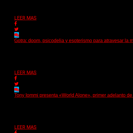
Delta 80
01/08/2026
LEER MAS
Gotra: doom, psicodelia y esoterismo para atravesar la m
Julián Barabino presenta Gotra, un nuevo proyecto que cru
Delta 80
31/07/2026
LEER MAS
Tony Iommi presenta «World Alone», primer adelanto d
Después de más de veinte años desde su último trabajo s
Delta 80
30/07/2026
LEER MAS