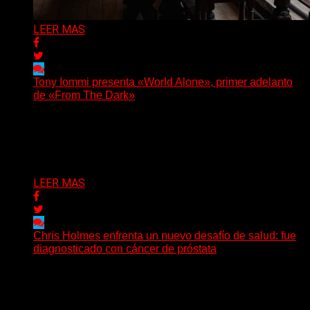
LEER MAS
Tony Iommi presenta «World Alone», primer adelanto
de «From The Dark»
Después de más de veinte años desde su último
trabajo solista, Tony Iommi confirmó el lanzamiento de...
Delta 80
30/07/2026
LEER MAS
Chris Holmes enfrenta un nuevo desafío de salud: fue
diagnosticado con cáncer de próstata
El histórico guitarrista de W.A.S.P. comenzó un
tratamiento de radioterapia en Francia. Su esposa y
mánager, Catherine...