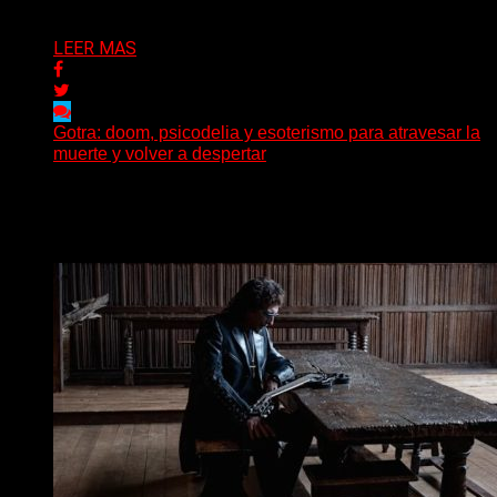
Delta 80
01/08/2026
LEER MAS
Gotra: doom, psicodelia y esoterismo para atravesar la
muerte y volver a despertar
Julián Barabino presenta Gotra, un nuevo proyecto que
cruza la densidad del doom y el metal alternativo...
Delta 80
31/07/2026