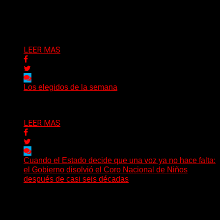
un pequeño pueblo costero de la Toscana llega Mr
Bison, una...
Delta 80
03/08/2026
LEER MAS
Los elegidos de la semana
Delta 80
02/08/2026
LEER MAS
Cuando el Estado decide que una voz ya no hace falta:
el Gobierno disolvió el Coro Nacional de Niños
después de casi seis décadas
Hay noticias que se leen en pocos segundos y, sin
embargo, necesitan mucho más tiempo para ser...