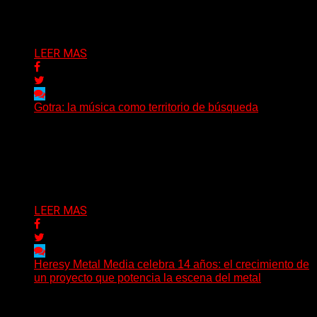
Puede interesarte
LEER MAS
Gotra: la música como territorio de búsqueda
Hay músicas que buscan respuestas y otras que
prefieren abrir preguntas. En ese territorio, donde el
sonido...
Delta 80
08/08/2026
LEER MAS
Heresy Metal Media celebra 14 años: el crecimiento de
un proyecto que potencia la escena del metal
Hay proyectos que no solo crecen con el paso del
tiempo: también ayudan a crecer a toda...