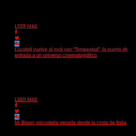
Oregón, lanzó su EP debut, «Rotten In The Brain»,...
Delta 80
05/08/2026
LEER MAS
Luzabril vuelve al rock con “Tempestad”, la puerta de
entrada a un universo cinematográfico
(SG) La cantante, compositora y realizadora argentina
inaugura con su nuevo single y videoclip una etapa
artística...
Delta 80
04/08/2026
LEER MAS
Mr Bison: psicodelia pesada desde la costa de Italia
(Brian Heason HBM Promotions/Music Plugger) Desde