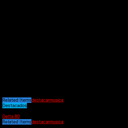
Elegimos los discos sin tener en cuenta los discos anteriores
ni la historia de cada grabación, simplemente elegimos por
gusto; le dimos play y lo escuchamos, si nos gustó lo
tenemos en cuenta. La música no es buena o mala,
simplemente gusta o no gusta.
Dicho esto, no creemos adecuado decir que elegimos los
mejores discos porque nadie puede adjudicarse el imperio del
gusto por lo cual nos tomamos el arduo trabajo de elegir los
20 discos que más nos gustaron. Es un listado sin jerarquía, es
decir, el primer disco nos gustó tanto o más o menos que
aquel que aparece en el último lugar. Ahí vamos…
Related Items
destacar
musica
Destacados
30/12/2021
Delta 80
Related Items
destacar
musica