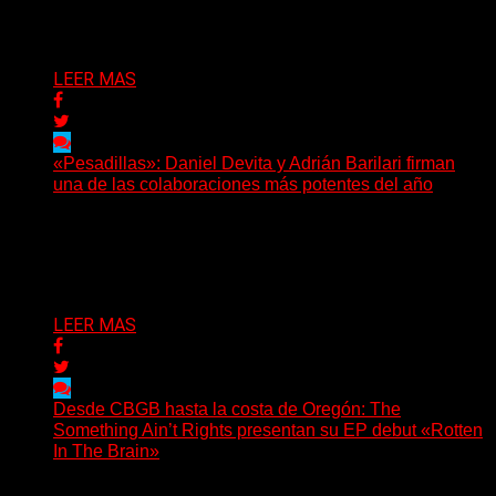
Delta 80
07/08/2026
LEER MAS
«Pesadillas»: Daniel Devita y Adrián Barilari firman
una de las colaboraciones más potentes del año
Hay canciones que nacen para acompañar un momento
y otras que buscan dejar una marca. «Pesadillas», la...
Delta 80
06/08/2026
LEER MAS
Desde CBGB hasta la costa de Oregón: The
Something Ain’t Rights presentan su EP debut «Rotten
In The Brain»
(No Rules) The Something Ain’t Rights, de Astoria,