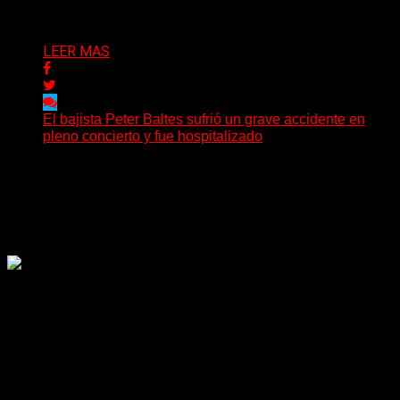
Delta 80
29/07/2026
LEER MAS
El bajista Peter Baltes sufrió un grave accidente en
pleno concierto y fue hospitalizado
El legendario bajista alemán Peter Baltes, histórico
integrante de Accept y actual miembro de
Dirkschneider y U.D.O.,...
Delta 80
28/07/2026
Rock, pop, metal, hard rock, dance, electrónica, etc. Música
las 24 horas todo el año sin cambiar de emisora.
Sitio creado por SOLUMEDIA.COM.AR ©
Comunicate con Nosotros