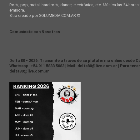
Rock, pop, metal, hard rock, dance, electrónica, etc. Música las 24 horas
emisora.
Sitio creado por SOLUMEDIA.COM.AR ©
Comunicate con Nosotros
Delta 80 - 2026. Transmite a través de su plataforma online desde Ca
Whatsapp: +54 911 5833 5083 | Mail: delta80@live.com.ar | Para tener
delta80@live.com.ar