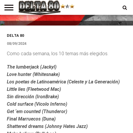
DESTACADOS
Los elegidos de la semana
ENTREVISTAS
PREMIOS
PRODUCCIONES
PROGRAMACION
CONTACTO
HOMEPAGE
DELTA 80
08/09/2024
Como cada semana, los 10 temas más elegidos.
The lumberjack (Jackyl)
Love hunter (Whitesnake)
Los poetas de Latinoamérica (Celeste y La Generación)
Little lies (Fleetwood Mac)
Sin dirección (IronBrake)
Cold surface (Vicolo Inferno)
Get ‘em counted (Thunderor)
Final Marruecos (Duna)
Shattered dreams (Johnny Hates Jazz)