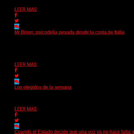
LEER MAS
Mr Bison: psicodelia pesada desde la costa de Italia
(Brian Heason HBM Promotions/Music Plugger) Desde un p
Delta 80
03/08/2026
LEER MAS
Los elegidos de la semana
Delta 80
02/08/2026
LEER MAS
Cuando el Estado decide que una voz ya no hace falta: 