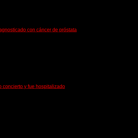
iagnosticado con cáncer de próstata
o de radioterapia en Francia. Su esposa y mánager, Catherine...
o concierto y fue hospitalizado
rante de Accept y actual miembro de Dirkschneider y U.D.O.,...
s 24 horas todo el año sin cambiar de emisora.