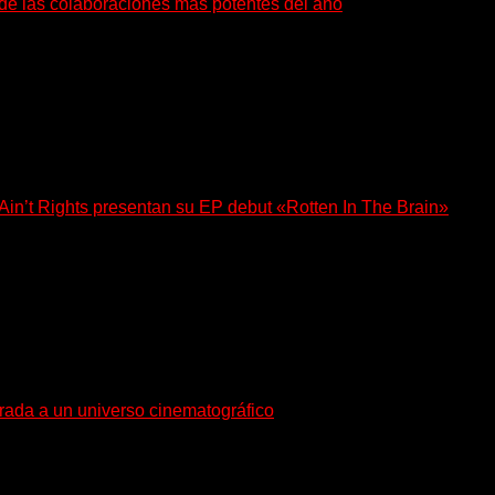
a de las colaboraciones más potentes del año
as que buscan dejar una marca. «Pesadillas», la...
n’t Rights presentan su EP debut «Rotten In The Brain»
, lanzó su EP debut, «Rotten In The Brain»,...
trada a un universo cinematográfico
gura con su nuevo single y videoclip una etapa artística...