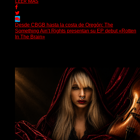
LEER MAS
Desde CBGB hasta la costa de Oregón: The
Something Ain’t Rights presentan su EP debut «Rotten
In The Brain»
(No Rules) The Something Ain’t Rights, de Astoria,
Oregón, lanzó su EP debut, «Rotten In The Brain»,...
Delta 80
05/08/2026