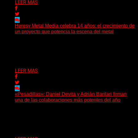
LEER MAS
Heresy Metal Media celebra 14 años: el crecimiento de
un proyecto que potencia la escena del metal
Hay proyectos que no solo crecen con el paso del
tiempo: también ayudan a crecer a toda...
Delta 80
07/08/2026
LEER MAS
«Pesadillas»: Daniel Devita y Adrián Barilari firman
una de las colaboraciones más potentes del año
Hay canciones que nacen para acompañar un momento
y otras que buscan dejar una marca. «Pesadillas», la...
Delta 80
06/08/2026