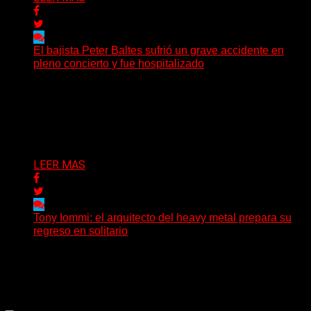
El bajista Peter Baltes sufrió un grave accidente en
pleno concierto y fue hospitalizado
El legendario bajista alemán Peter Baltes, histórico
integrante de Accept y actual miembro de
Dirkschneider y U.D.O.,...
Delta 80
28/07/2026
LEER MAS
Tony Iommi: el arquitecto del heavy metal prepara su
regreso en solitario
A sus 78 años, Tony Iommi sigue demostrando que la
creatividad no conoce fechas de vencimiento. El...
Delta 80
27/07/2026