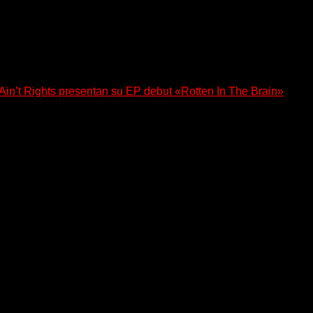
n’t Rights presentan su EP debut «Rotten In The Brain»
, lanzó su EP debut, «Rotten In The Brain»,...
 regresa con un nuevo sencillo, «UA2069», fruto de sus recient