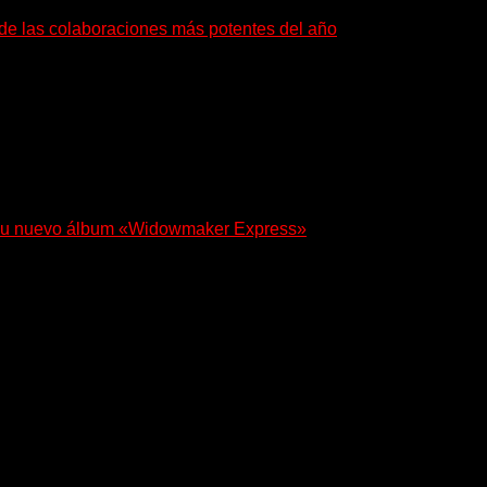
a de las colaboraciones más potentes del año
as que buscan dejar una marca. «Pesadillas», la...
 en su nuevo álbum «Widowmaker Express»
egresa con «Widowmaker Express», un nuevo álbum profundamente
a los oyentes a su universo salvaje y teatral...