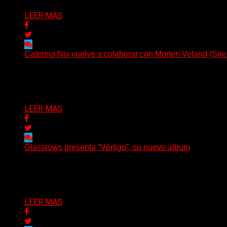
LEER MAS
Caterina Nix vuelve a colaborar con Morten Veland (Sire
La vocalista chilena de Chaos Magic participa junto a Hel
Delta 80
07/08/2026
LEER MAS
Glassrows presenta “Vértigo”, su nuevo álbum
(Elvis Attack) Glassrows presenta «Vértigo», un álbum qu
Delta 80
07/08/2026
LEER MAS