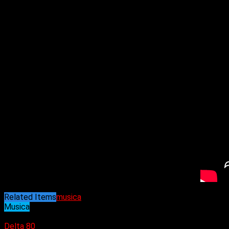
Cristian Villagómez
: segunda guitarra/coros
Related Items
musica
Musica
27/10/2021
Delta 80