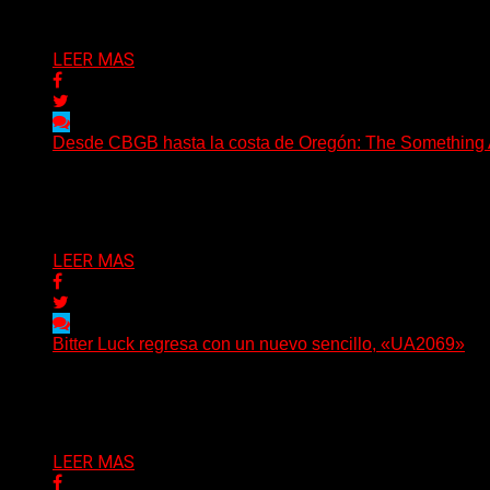
Delta 80
06/08/2026
LEER MAS
Desde CBGB hasta la costa de Oregón: The Something Ai
(No Rules) The Something Ain’t Rights, de Astoria, Oregón
Delta 80
05/08/2026
LEER MAS
Bitter Luck regresa con un nuevo sencillo, «UA2069»
(Brian Heason HBM Promotions/Music Plugger) Bitter Luck
Delta 80
05/08/2026
LEER MAS