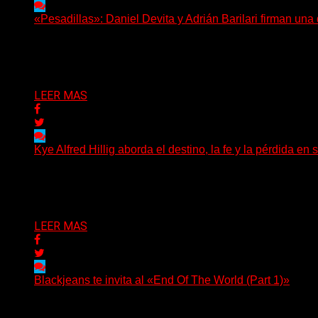
«Pesadillas»: Daniel Devita y Adrián Barilari firman un
Hay canciones que nacen para acompañar un momento y otr
Delta 80
06/08/2026
LEER MAS
Kye Alfred Hillig aborda el destino, la fe y la pérdida
(No Rules) El cantautor de Tacoma, Kye Alfred Hillig, r
Delta 80
06/08/2026
LEER MAS
Blackjeans te invita al «End Of The World (Part 1)»
(Tallulah PR) Hoy, el artista neoyorquino Blackjeans invita 