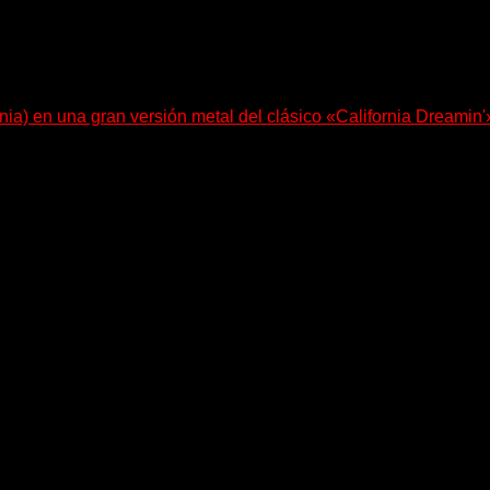
nia) en una gran versión metal del clásico «California Dreamin'
le Bohdanova (Ignea) y Karmen Klinc (Venus 5)...
e pone en palabras y sonidos las emociones que atraviesan...