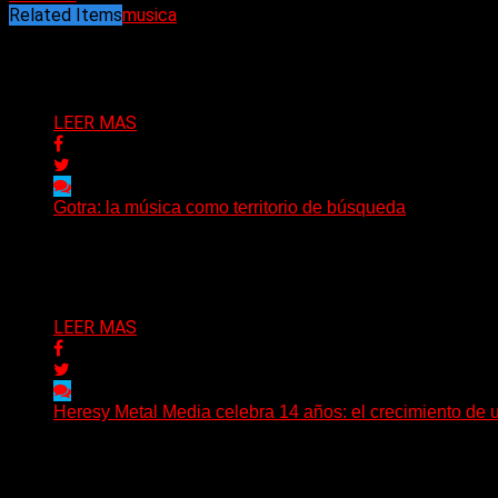
Related Items
musica
Puede interesarte
LEER MAS
Gotra: la música como territorio de búsqueda
Hay músicas que buscan respuestas y otras que prefieren a
Delta 80
08/08/2026
LEER MAS
Heresy Metal Media celebra 14 años: el crecimiento de 
Hay proyectos que no solo crecen con el paso del tiempo
Delta 80
07/08/2026