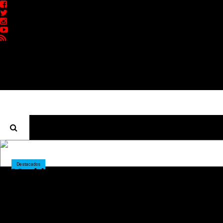
ENTREVISTAS
PREMIOS
PRODUCCIONES
PROGRAMACION
CONTACTO
Homepage
Destacados
Mad lanzó su segundo disco en
vivo