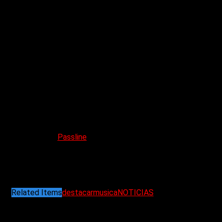
Presentación oficial del nuevo disco en vivo
«Guerreros
del apocalipsis»
9 de Abril en El Teatrito.
Entradas ya disponibles
Venta Online
Passline
Puntos de Venta ⁣
La Estaka (Rivadavia 334 local 9 Frente Bingo Peatonal,
Quilmes)⁣
Locuras Morón (Av. Rivadavia 18050, Morón)⁣
Piccolo y Saxo (Av. Santa Fe 3591, Caba)
Related Items
destacar
musica
NOTICIAS
Puede interesarte