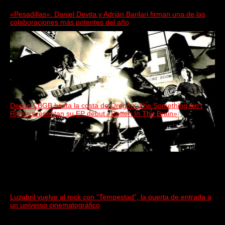
«Pesadillas»: Daniel Devita y Adrián Barilari firman una de las
colaboraciones más potentes del año
Desde CBGB hasta la costa de Oregón: The Something Ain’t
Rights presentan su EP debut «Rotten In The Brain»
Luzabril vuelve al rock con “Tempestad”, la puerta de entrada a
un universo cinematográfico