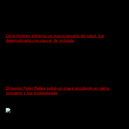
Chris Holmes enfrenta un nuevo desafío de salud: fue
diagnosticado con cáncer de próstata
El bajista Peter Baltes sufrió un grave accidente en pleno
concierto y fue hospitalizado
Rock, pop, metal, hard rock, dance, electrónica, etc.
Música las 24 horas todo el año sin cambiar de emisora.
Sitio creado por SOLUMEDIA.COM.AR ©