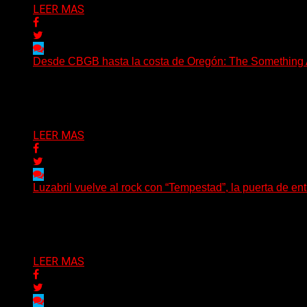
LEER MAS
Desde CBGB hasta la costa de Oregón: The Something Ai
(No Rules) The Something Ain’t Rights, de Astoria, Oregón
Delta 80
05/08/2026
LEER MAS
Luzabril vuelve al rock con “Tempestad”, la puerta de en
(SG) La cantante, compositora y realizadora argentina inau
Delta 80
04/08/2026
LEER MAS