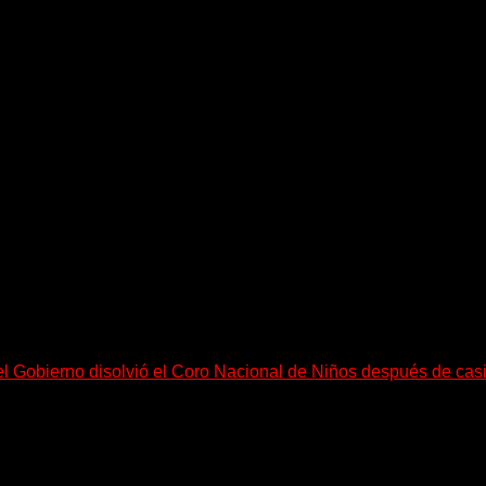
equeño pueblo costero de la Toscana llega Mr Bison, una...
el Gobierno disolvió el Coro Nacional de Niños después de cas
go, necesitan mucho más tiempo para ser...