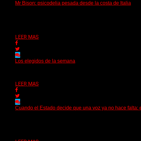
Mr Bison: psicodelia pesada desde la costa de Italia
(Brian Heason HBM Promotions/Music Plugger) Desde un p
Delta 80
03/08/2026
LEER MAS
Los elegidos de la semana
Delta 80
02/08/2026
LEER MAS
Cuando el Estado decide que una voz ya no hace falta: 
Hay noticias que se leen en pocos segundos y, sin embar
Delta 80
01/08/2026