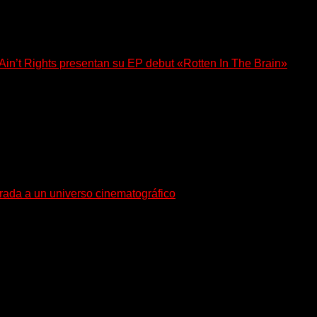
n’t Rights presentan su EP debut «Rotten In The Brain»
, lanzó su EP debut, «Rotten In The Brain»,...
trada a un universo cinematográfico
gura con su nuevo single y videoclip una etapa artística...