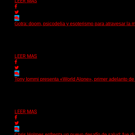
LEER MAS
Gotra: doom, psicodelia y esoterismo para atravesar la m
Julián Barabino presenta Gotra, un nuevo proyecto que cru
Delta 80
31/07/2026
LEER MAS
Tony Iommi presenta «World Alone», primer adelanto d
Después de más de veinte años desde su último trabajo s
Delta 80
30/07/2026
LEER MAS
Chris Holmes enfrenta un nuevo desafío de salud: fue d