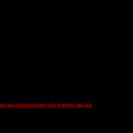
o de una carrera que abarcó más de seis décadas, con su música 
abajó con una plétora de los mejores del punk y el rock and r
después del lanzamiento del álbum que marcó una época,
«New 
o Unido en 2022.
a de las colaboraciones más potentes del año
as que buscan dejar una marca. «Pesadillas», la...