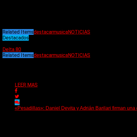
Incesantemente creativo y un tour de force musical, a lo larg
además de The Damned y The Lords Of The New Church, Brian tr
Cheetah Chrome. Más recientemente, más de cuatro décadas 
para una serie de shows muy especiales y emotivos en el Rein
Related Items
destacar
musica
NOTICIAS
Destacados
06/03/2025
Delta 80
Related Items
destacar
musica
NOTICIAS
Puede interesarte
LEER MAS
«Pesadillas»: Daniel Devita y Adrián Barilari firman un
Hay canciones que nacen para acompañar un momento y otr
Delta 80
06/08/2026