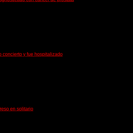
o de radioterapia en Francia. Su esposa y mánager, Catherine...
o concierto y fue hospitalizado
rante de Accept y actual miembro de Dirkschneider y U.D.O.,...
eso en solitario
tividad no conoce fechas de vencimiento. El...