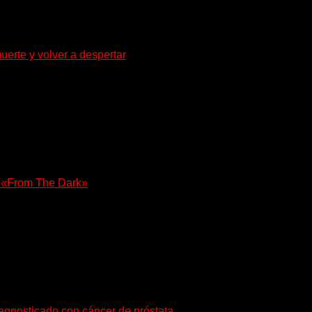
uerte y volver a despertar
za la densidad del doom y el metal alternativo...
e «From The Dark»
olista, Tony Iommi confirmó el lanzamiento de...
iagnosticado con cáncer de próstata