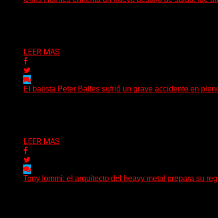
El histórico guitarrista de W.A.S.P. comenzó un tratamient
Delta 80
29/07/2026
LEER MAS
El bajista Peter Baltes sufrió un grave accidente en plen
El legendario bajista alemán Peter Baltes, histórico integ
Delta 80
28/07/2026
LEER MAS
Tony Iommi: el arquitecto del heavy metal prepara su regr
A sus 78 años, Tony Iommi sigue demostrando que la crea
Delta 80
27/07/2026