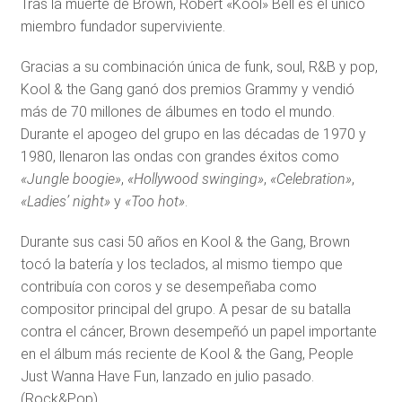
Tras la muerte de Brown, Robert «Kool» Bell es el único
miembro fundador superviviente.
Gracias a su combinación única de funk, soul, R&B y pop,
Kool & the Gang ganó dos premios Grammy y vendió
más de 70 millones de álbumes en todo el mundo.
Durante el apogeo del grupo en las décadas de 1970 y
1980, llenaron las ondas con grandes éxitos como
«Jungle boogie»
,
«Hollywood swinging»
,
«Celebration»
,
«Ladies’ night»
y
«Too hot»
.
Durante sus casi 50 años en Kool & the Gang, Brown
tocó la batería y los teclados, al mismo tiempo que
contribuía con coros y se desempeñaba como
compositor principal del grupo. A pesar de su batalla
contra el cáncer, Brown desempeñó un papel importante
en el álbum más reciente de Kool & the Gang, People
Just Wanna Have Fun, lanzado en julio pasado.
(Rock&Pop)