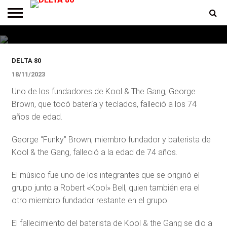
Murió George Brown, baterista y
fundador de Kool & The Gang
ENTREVISTAS
PREMIOS
PRODUCCIONES
PROGRAMACION
CONTACTO
HOMEPAGE
DELTA 80
18/11/2023
Uno de los fundadores de Kool & The Gang, George
Brown, que tocó batería y teclados, falleció a los 74
años de edad.
George “Funky” Brown, miembro fundador y baterista de
Kool & the Gang, falleció a la edad de 74 años.
El músico fue uno de los integrantes que se originó el
grupo junto a Robert «Kool» Bell, quien también era el
otro miembro fundador restante en el grupo.
El fallecimiento del baterista de Kool & the Gang se dio a