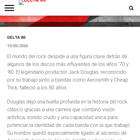
histórico de Aerosmith y Cheap
Trick, a los 80 años
ENTREVISTAS
PREMIOS
PRODUCCIONES
PROGRAMACION
CONTACTO
HOMEPAGE
DELTA 80
15/05/2026
El mundo del rock despide a una figura clave detrás de
algunos de los discos más influyentes de los años ’70 y
’80. El legendario productor Jack Douglas, reconocido
por su trabajo junto a bandas como Aerosmith y Cheap
Trick, falleció a los 80 años.
Douglas dejó una huella profunda en la historia del rock
clásico gracias a una carrera que combinó visión
artística, sonido crudo y una capacidad única para
potenciar la identidad de cada banda con la que trabajó.
Su nombre quedó especialmente ligado al ascenso de