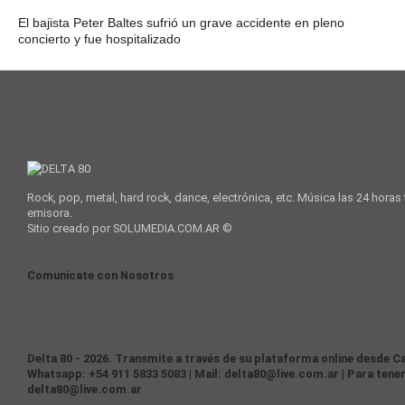
El bajista Peter Baltes sufrió un grave accidente en pleno
concierto y fue hospitalizado
Rock, pop, metal, hard rock, dance, electrónica, etc. Música las 24 horas
emisora.
Sitio creado por SOLUMEDIA.COM.AR ©
Comunicate con Nosotros
Delta 80 - 2026. Transmite a través de su plataforma online desde Ca
Whatsapp: +54 911 5833 5083 | Mail: delta80@live.com.ar | Para tener
delta80@live.com.ar