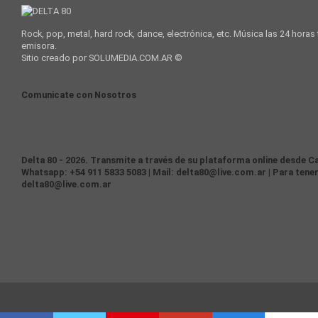
Rock, pop, metal, hard rock, dance, electrónica, etc. Música las 24 horas
emisora.
Sitio creado por SOLUMEDIA.COM.AR ©
Comunicate con Nosotros
Delta 80 - 2026. Transmite a través de su plataforma online desde Ca
Whatsapp: +54 911 5833 5083 | Mail: delta80@live.com.ar | Para tener
delta80@live.com.ar