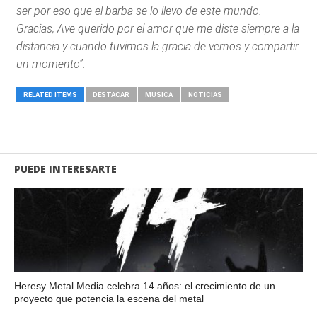
ser por eso que el barba se lo llevo de este mundo.
Gracias, Ave querido por el amor que me diste siempre a la
distancia y cuando tuvimos la gracia de vernos y compartir
un momento”
.
RELATED ITEMS
DESTACAR
MUSICA
NOTICIAS
PUEDE INTERESARTE
Heresy Metal Media celebra 14 años: el crecimiento de un
proyecto que potencia la escena del metal