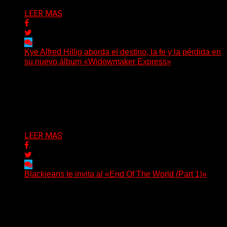
LEER MAS
Kye Alfred Hillig aborda el destino, la fe y la pérdida en
su nuevo álbum «Widowmaker Express»
(No Rules) El cantautor de Tacoma, Kye Alfred Hillig,
regresa con «Widowmaker Express», un nuevo álbum
profundamente...
Delta 80
06/08/2026
LEER MAS
Blackjeans te invita al «End Of The World (Part 1)»
(Tallulah PR) Hoy, el artista neoyorquino Blackjeans
invita a los oyentes a su universo salvaje y teatral...
Delta 80
06/08/2026