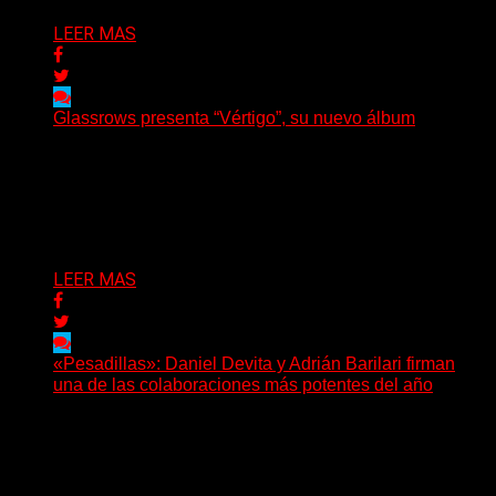
LEER MAS
Glassrows presenta “Vértigo”, su nuevo álbum
(Elvis Attack) Glassrows presenta «Vértigo», un álbum
que pone en palabras y sonidos las emociones que
atraviesan...
Delta 80
07/08/2026
LEER MAS
«Pesadillas»: Daniel Devita y Adrián Barilari firman
una de las colaboraciones más potentes del año
Hay canciones que nacen para acompañar un momento
y otras que buscan dejar una marca. «Pesadillas», la...
Delta 80
06/08/2026