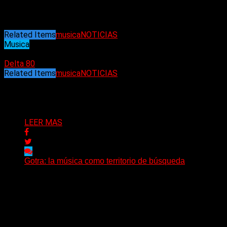
https://open.spotify.com/intl-
es/artist/3sPei5IyYFIG4uvkaHZhOo
Related Items
musica
NOTICIAS
Musica
08/01/2025
Delta 80
Related Items
musica
NOTICIAS
Puede interesarte
LEER MAS
Gotra: la música como territorio de búsqueda
Hay músicas que buscan respuestas y otras que
prefieren abrir preguntas. En ese territorio, donde el
sonido...
Delta 80
08/08/2026