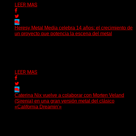
LEER MAS
Heresy Metal Media celebra 14 años: el crecimiento de
un proyecto que potencia la escena del metal
Hay proyectos que no solo crecen con el paso del
tiempo: también ayudan a crecer a toda...
Delta 80
07/08/2026
LEER MAS
Caterina Nix vuelve a colaborar con Morten Veland
(Sirenia) en una gran versión metal del clásico
«California Dreamin'»
La vocalista chilena de Chaos Magic participa junto a
Helle Bohdanova (Ignea) y Karmen Klinc (Venus 5)...
Delta 80
07/08/2026