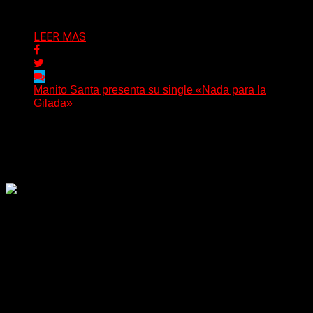
Delta 80
04/08/2026
LEER MAS
Manito Santa presenta su single «Nada para la
Gilada»
(SG) Manito Santa, banda de Punk oriunda de La Plata,
presenta en sociedad su single «Nada para...
Delta 80
04/08/2026
Rock, pop, metal, hard rock, dance, electrónica, etc. Música
las 24 horas todo el año sin cambiar de emisora.
Sitio creado por SOLUMEDIA.COM.AR ©
Comunicate con Nosotros
Delta 80 - 2026. Transmite a través de