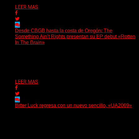
LEER MAS
Desde CBGB hasta la costa de Oregón: The
Something Ain’t Rights presentan su EP debut «Rotten
In The Brain»
(No Rules) The Something Ain’t Rights, de Astoria,
Oregón, lanzó su EP debut, «Rotten In The Brain»,...
Delta 80
05/08/2026
LEER MAS
Bitter Luck regresa con un nuevo sencillo, «UA2069»
(Brian Heason HBM Promotions/Music Plugger) Bitter
Luck regresa con un nuevo sencillo, «UA2069», fruto de
sus recientes...
Delta 80
05/08/2026