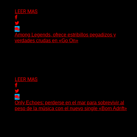
LEER MAS
Among Legends, ofrece estribillos pegadizos y
verdades crudas en «Go On»
(No Rules) El trío punk de Ontario, Among Legends,
irrumpe con fuerza en «Lose My Grip». El...
Delta 80
05/08/2026
LEER MAS
Only Echoes: perderse en el mar para sobrevivir al
peso de la música con el nuevo single «Born Adrift»
(C Squared Music) La banda instrumental de post-
metal de Denver presenta “Born Adrift”, canción que da
nombre...