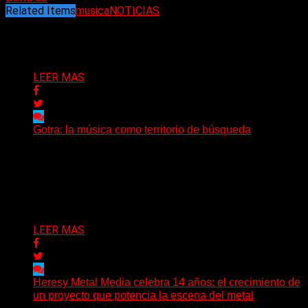
Related Items
musica
NOTICIAS
Puede interesarte
LEER MAS
Gotra: la música como territorio de búsqueda
Hay músicas que buscan respuestas y otras que
prefieren abrir preguntas. En ese territorio, donde el
sonido...
Delta 80
08/08/2026
LEER MAS
Heresy Metal Media celebra 14 años: el crecimiento de
un proyecto que potencia la escena del metal