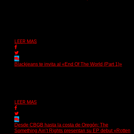
(No Rules) El cantautor de Tacoma, Kye Alfred Hillig,
regresa con «Widowmaker Express», un nuevo álbum
profundamente...
Delta 80
06/08/2026
LEER MAS
Blackjeans te invita al «End Of The World (Part 1)»
(Tallulah PR) Hoy, el artista neoyorquino Blackjeans
invita a los oyentes a su universo salvaje y teatral...
Delta 80
06/08/2026
LEER MAS
Desde CBGB hasta la costa de Oregón: The
Something Ain’t Rights presentan su EP debut «Rotten