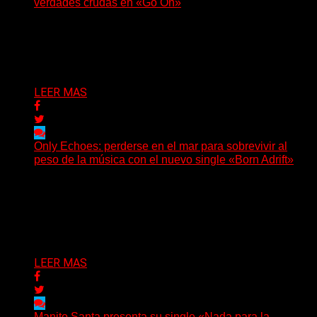
verdades crudas en «Go On»
(No Rules) El trío punk de Ontario, Among Legends,
irrumpe con fuerza en «Lose My Grip». El...
Delta 80
05/08/2026
LEER MAS
Only Echoes: perderse en el mar para sobrevivir al
peso de la música con el nuevo single «Born Adrift»
(C Squared Music) La banda instrumental de post-
metal de Denver presenta “Born Adrift”, canción que da
nombre...
Delta 80
04/08/2026
LEER MAS
Manito Santa presenta su single «Nada para la