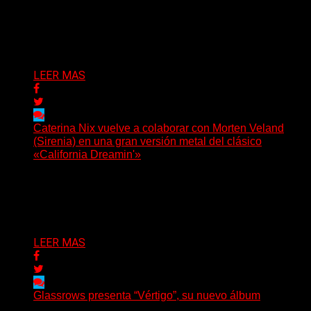
Hay proyectos que no solo crecen con el paso del
tiempo: también ayudan a crecer a toda...
Delta 80
07/08/2026
LEER MAS
Caterina Nix vuelve a colaborar con Morten Veland
(Sirenia) en una gran versión metal del clásico
«California Dreamin'»
La vocalista chilena de Chaos Magic participa junto a
Helle Bohdanova (Ignea) y Karmen Klinc (Venus 5)...
Delta 80
07/08/2026
LEER MAS
Glassrows presenta “Vértigo”, su nuevo álbum