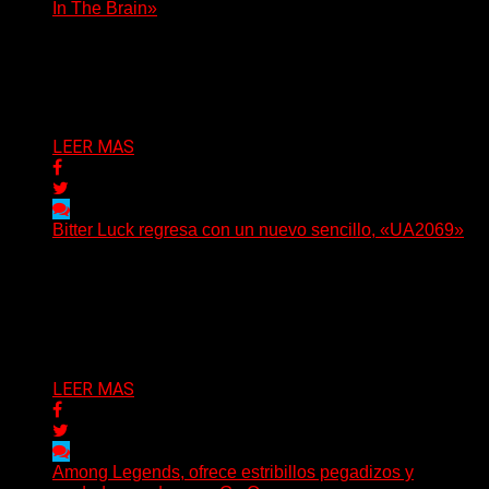
In The Brain»
(No Rules) The Something Ain’t Rights, de Astoria,
Oregón, lanzó su EP debut, «Rotten In The Brain»,...
Delta 80
05/08/2026
LEER MAS
Bitter Luck regresa con un nuevo sencillo, «UA2069»
(Brian Heason HBM Promotions/Music Plugger) Bitter
Luck regresa con un nuevo sencillo, «UA2069», fruto de
sus recientes...
Delta 80
05/08/2026
LEER MAS
Among Legends, ofrece estribillos pegadizos y