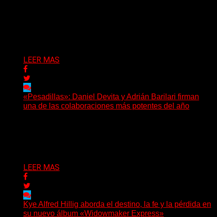
(Elvis Attack) Glassrows presenta «Vértigo», un álbum
que pone en palabras y sonidos las emociones que
atraviesan...
Delta 80
07/08/2026
LEER MAS
«Pesadillas»: Daniel Devita y Adrián Barilari firman
una de las colaboraciones más potentes del año
Hay canciones que nacen para acompañar un momento
y otras que buscan dejar una marca. «Pesadillas», la...
Delta 80
06/08/2026
LEER MAS
Kye Alfred Hillig aborda el destino, la fe y la pérdida en
su nuevo álbum «Widowmaker Express»