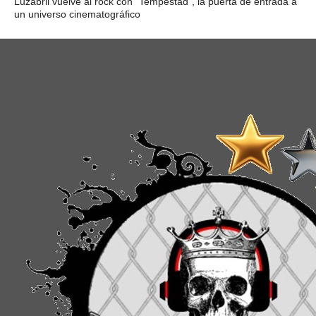
Luzabril vuelve al rock con “Tempestad”, la puerta de entrada a
un universo cinematográfico