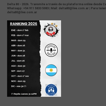
Delta 80 - 2026. Transmite a través de su plataforma online desde Ca
Whatsapp: +54 911 5833 5083 | Mail: delta80@live.com.ar | Para tener
delta80@live.com.ar