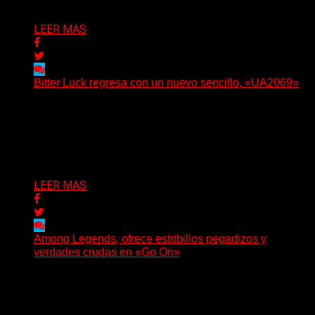
Delta 80
05/08/2026
LEER MAS
Bitter Luck regresa con un nuevo sencillo, «UA2069»
(Brian Heason HBM Promotions/Music Plugger) Bitter
Luck regresa con un nuevo sencillo, «UA2069», fruto de
sus recientes...
Delta 80
05/08/2026
LEER MAS
Among Legends, ofrece estribillos pegadizos y
verdades crudas en «Go On»
(No Rules) El trío punk de Ontario, Among Legends,
irrumpe con fuerza en «Lose My Grip». El...
Delta 80
05/08/2026