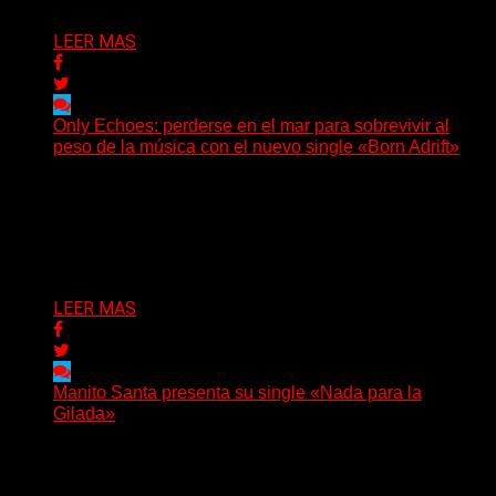
LEER MAS
Only Echoes: perderse en el mar para sobrevivir al
peso de la música con el nuevo single «Born Adrift»
(C Squared Music) La banda instrumental de post-
metal de Denver presenta “Born Adrift”, canción que da
nombre...
Delta 80
04/08/2026
LEER MAS
Manito Santa presenta su single «Nada para la
Gilada»
(SG) Manito Santa, banda de Punk oriunda de La Plata,
presenta en sociedad su single «Nada para...