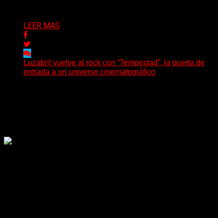
Delta 80
04/08/2026
LEER MAS
Luzabril vuelve al rock con “Tempestad”, la puerta de
entrada a un universo cinematográfico
(SG) La cantante, compositora y realizadora argentina
inaugura con su nuevo single y videoclip una etapa
artística...
Delta 80
04/08/2026
Rock, pop, metal, hard rock, dance, electrónica, etc. Música
las 24 horas todo el año sin cambiar de emisora.
Sitio creado por SOLUMEDIA.COM.AR ©
Comunicate con Nosotros