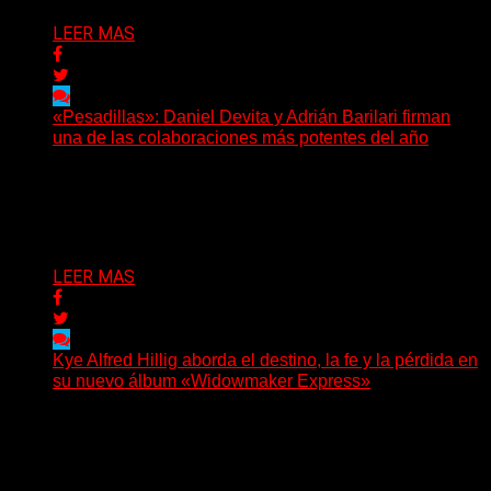
LEER MAS
«Pesadillas»: Daniel Devita y Adrián Barilari firman
una de las colaboraciones más potentes del año
Hay canciones que nacen para acompañar un momento
y otras que buscan dejar una marca. «Pesadillas», la...
Delta 80
06/08/2026
LEER MAS
Kye Alfred Hillig aborda el destino, la fe y la pérdida en
su nuevo álbum «Widowmaker Express»
(No Rules) El cantautor de Tacoma, Kye Alfred Hillig,
regresa con «Widowmaker Express», un nuevo álbum
profundamente...