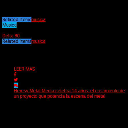
Related Items
musica
Musica
13/11/2021
Delta 80
Related Items
musica
Puede interesarte
LEER MAS
Heresy Metal Media celebra 14 años: el crecimiento de
un proyecto que potencia la escena del metal
Hay proyectos que no solo crecen con el paso del
tiempo: también ayudan a crecer a toda...
Delta 80
07/08/2026