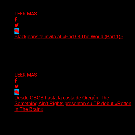
Delta 80
06/08/2026
LEER MAS
Blackjeans te invita al «End Of The World (Part 1)»
(Tallulah PR) Hoy, el artista neoyorquino Blackjeans
invita a los oyentes a su universo salvaje y teatral...
Delta 80
06/08/2026
LEER MAS
Desde CBGB hasta la costa de Oregón: The
Something Ain’t Rights presentan su EP debut «Rotten
In The Brain»
(No Rules) The Something Ain’t Rights, de Astoria,
Oregón, lanzó su EP debut, «Rotten In The Brain»,...