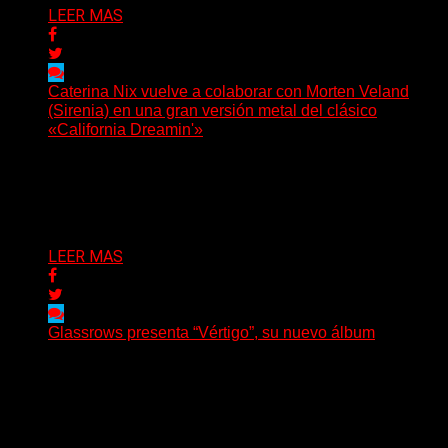
LEER MAS
Caterina Nix vuelve a colaborar con Morten Veland
(Sirenia) en una gran versión metal del clásico
«California Dreamin'»
La vocalista chilena de Chaos Magic participa junto a
Helle Bohdanova (Ignea) y Karmen Klinc (Venus 5)...
Delta 80
07/08/2026
LEER MAS
Glassrows presenta “Vértigo”, su nuevo álbum
(Elvis Attack) Glassrows presenta «Vértigo», un álbum
que pone en palabras y sonidos las emociones que
atraviesan...
Delta 80
07/08/2026