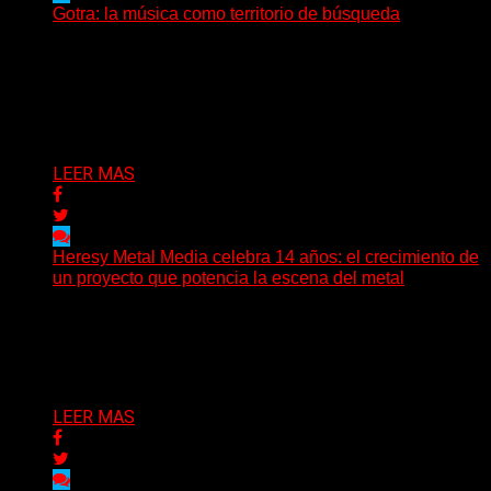
Gotra: la música como territorio de búsqueda
Hay músicas que buscan respuestas y otras que
prefieren abrir preguntas. En ese territorio, donde el
sonido...
Delta 80
08/08/2026
LEER MAS
Heresy Metal Media celebra 14 años: el crecimiento de
un proyecto que potencia la escena del metal
Hay proyectos que no solo crecen con el paso del
tiempo: también ayudan a crecer a toda...
Delta 80
07/08/2026
LEER MAS