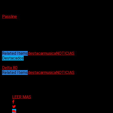
Bandas invitadas: Hamvides y Pucara.
Entradas anticipadas disponibles a través de: Sistema
Passline
Fade to Black (Bond St.) – Metalmanía (Centro) – Liverpool
(Belgrano) – Mala Difusión (Almagro) – Tienda Noiseground
(Almagro) – XElcambio Records (Parque Patricios) – Locuras
(Morón) – Engendro Tienda (Wilde) – Xennon (Quilmes y La
Plata).
Related Items
destacar
musica
NOTICIAS
Destacados
11/03/2024
Delta 80
Related Items
destacar
musica
NOTICIAS
Puede interesarte
LEER MAS