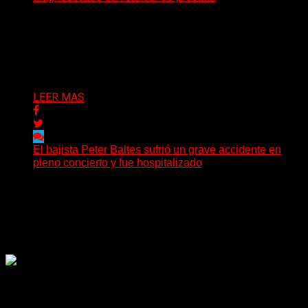
El histórico guitarrista de W.A.S.P. comenzó un
tratamiento de radioterapia en Francia. Su esposa y
mánager, Catherine...
Delta 80
29/07/2026
LEER MAS
El bajista Peter Baltes sufrió un grave accidente en
pleno concierto y fue hospitalizado
El legendario bajista alemán Peter Baltes, histórico
integrante de Accept y actual miembro de
Dirkschneider y U.D.O.,...
Delta 80
28/07/2026
Rock, pop, metal, hard rock, dance, electrónica, etc. Música
las 24 horas todo el año sin cambiar de emisora.