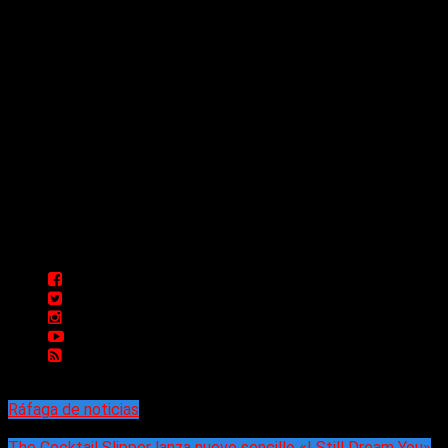
Sitio creado por SOLUMEDIA.COM.AR ©
Comunicate con Nosotros
Delta 80 - 2026. Transmite a través de
su plataforma online desde Caseros,
3F, Bs. As., Argentina. Whatsapp: +54
911 5833 5083 | Mail:
delta80@live.com.ar | Para tener un
espacio: delta80@live.com.ar
Ráfaga de noticias
The Cocktail Slipper lanza nuevo sencillo «I Still Dream You»