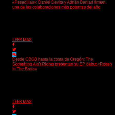
«Pesadillas»: Daniel Devita y Adrián Barilari firman
una de las colaboraciones más potentes del año
Hay canciones que nacen para acompañar un momento
y otras que buscan dejar una marca. «Pesadillas», la...
Delta 80
06/08/2026
LEER MAS
Desde CBGB hasta la costa de Oregón: The
Something Ain’t Rights presentan su EP debut «Rotten
In The Brain»
(No Rules) The Something Ain’t Rights, de Astoria,
Oregón, lanzó su EP debut, «Rotten In The Brain»,...
Delta 80
05/08/2026
LEER MAS