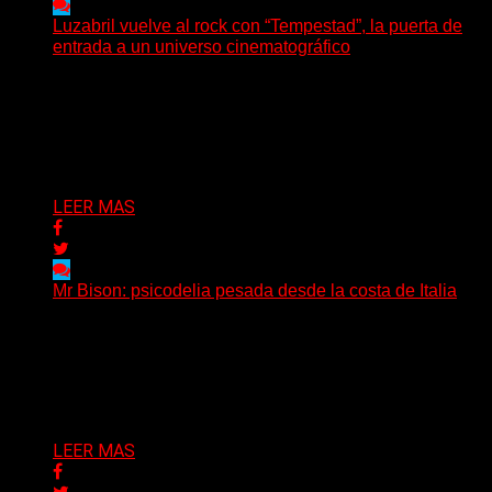
Luzabril vuelve al rock con “Tempestad”, la puerta de
entrada a un universo cinematográfico
(SG) La cantante, compositora y realizadora argentina
inaugura con su nuevo single y videoclip una etapa
artística...
Delta 80
04/08/2026
LEER MAS
Mr Bison: psicodelia pesada desde la costa de Italia
(Brian Heason HBM Promotions/Music Plugger) Desde
un pequeño pueblo costero de la Toscana llega Mr
Bison, una...
Delta 80
03/08/2026
LEER MAS