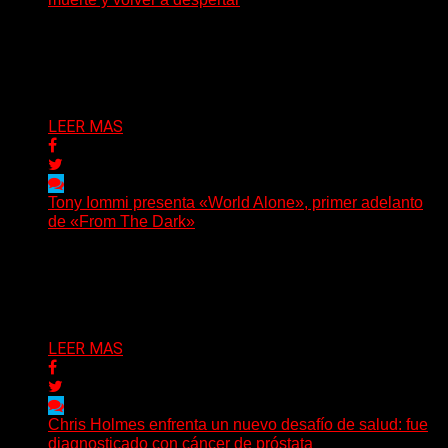
Julián Barabino presenta Gotra, un nuevo proyecto que
cruza la densidad del doom y el metal alternativo...
Delta 80
31/07/2026
LEER MAS
Tony Iommi presenta «World Alone», primer adelanto
de «From The Dark»
Después de más de veinte años desde su último
trabajo solista, Tony Iommi confirmó el lanzamiento de...
Delta 80
30/07/2026
LEER MAS
Chris Holmes enfrenta un nuevo desafío de salud: fue
diagnosticado con cáncer de próstata