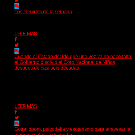
Los elegidos de la semana
Delta 80
02/08/2026
LEER MAS
Cuando el Estado decide que una voz ya no hace falta:
el Gobierno disolvió el Coro Nacional de Niños
después de casi seis décadas
Hay noticias que se leen en pocos segundos y, sin
embargo, necesitan mucho más tiempo para ser...
Delta 80
01/08/2026
LEER MAS
Gotra: doom, psicodelia y esoterismo para atravesar la
muerte y volver a despertar