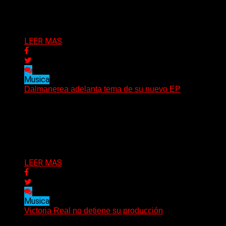
casi 7 años de Billy Idol, ya se encuentra...
Delta 80
17/09/2021
LEER MAS
Musica
Dalmanerea adelanta tema de su nuevo EP
(Rock City) Dalmanerea presenta “Iluminatus” el primer
adelanto de su nuevo EP “Pornopop” quinto trabajo de
estudio....
Delta 80
17/09/2021
LEER MAS
Musica
Victoria Real no detiene su producción