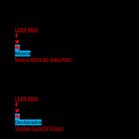
Miedo de acercarse, miedo de sentir… ”Diluyendo”: un
abrazo al alma, en un cuerpo que estalla de...
Delta 80
17/09/2021
LEER MAS
Musica
Nuevo tema de Juku Ares
(Elvis Attack) Juntos por primera vez, Juku Ares + Un
Muerto Mas, sorprenden con «Camarón», una canción...
Delta 80
17/09/2021
LEER MAS
Destacados
Vuelve Guns’N’Roses