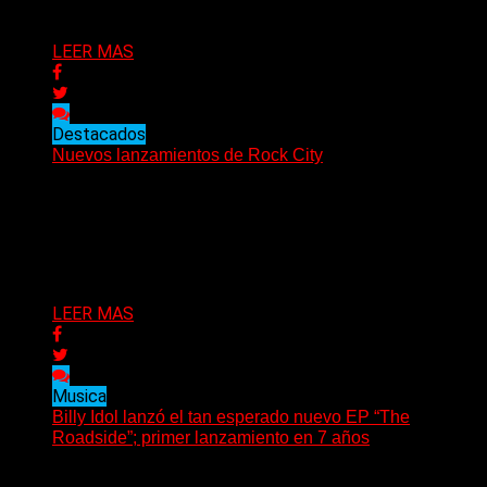
Delta 80
18/09/2021
LEER MAS
Destacados
Nuevos lanzamientos de Rock City
(Rock City) Nuevos lanzamientos de la semana: Isaías
Eres, Los Otros Días, Subeibaja Eléctrico, Fran Saravia,
Maxikiosco,...
Delta 80
18/09/2021
LEER MAS
Musica
Billy Idol lanzó el tan esperado nuevo EP “The
Roadside”; primer lanzamiento en 7 años
(Music PR) “The roadside”, el primer lanzamiento en