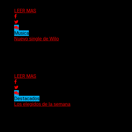
LEER MAS
Musica
Nuevo single de Wilo
(Emilia Hernández) Wilo acaba de lanzar su nuevo single
“Nave”, segundo adelanto de lo que será su...
Delta 80
20/09/2021
LEER MAS
Destacados
Los elegidos de la semana
Como cada semana, los 10 temas más elegidos. Como
habitualmente decimos, no es un orden jerárquico sino...
Delta 80
19/09/2021