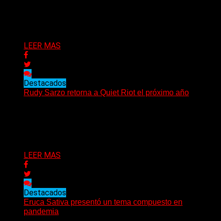
La banda Guns N’ Roses regresa a Sudamérica en el año
de 2022. Así lo confirmó un...
Delta 80
17/09/2021
LEER MAS
Destacados
Rudy Sarzo retorna a Quiet Riot el próximo año
¡Recién anunciado para 2022! 4/1/22 – QUIET RIOT &
SKID ROW – Feria del Condado de Clay...
Delta 80
16/09/2021
LEER MAS
Destacados
Eruca Sativa presentó un tema compuesto en
pandemia