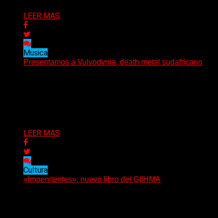
LEER MAS
Musica
Presentamos a Vulvodynia, death metal sudafricano
Vulvodynia es una banda de death metal sudafricano
cuyos miembros son oriundos de Durban, KwaZulu-
Natal, Port Elizabeth...
Delta 80
19/09/2021
LEER MAS
Cultura
«Impenitentes», nuevo libro del GIIHMA
El tercer libro del GIIHMA es como una invitación a
seguir la bronca. Honestamente no creo que...