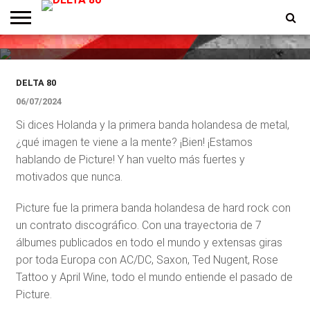
Picture vuelve a Latinoamérica
¿vendrán a Argentina?
ENTREVISTAS
PREMIOS
PRODUCCIONES
PROGRAMACION
CONTACTO
HOMEPAGE
DELTA 80
06/07/2024
Si dices Holanda y la primera banda holandesa de metal,
¿qué imagen te viene a la mente? ¡Bien! ¡Estamos
hablando de Picture! Y han vuelto más fuertes y
motivados que nunca.
Picture fue la primera banda holandesa de hard rock con
un contrato discográfico. Con una trayectoria de 7
álbumes publicados en todo el mundo y extensas giras
por toda Europa con AC/DC, Saxon, Ted Nugent, Rose
Tattoo y April Wine, todo el mundo entiende el pasado de
Picture.