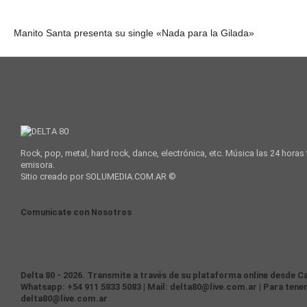
Manito Santa presenta su single «Nada para la Gilada»
Rock, pop, metal, hard rock, dance, electrónica, etc. Música las 24 horas
emisora.
Sitio creado por SOLUMEDIA.COM.AR ©
Comunicate con Nosotros
Delta 80 - 2026. Transmite a través de su plataforma online desde Ca
Whatsapp: +54 911 5833 5083 | Mail: delta80@live.com.ar | Para tener
delta80@live.com.ar