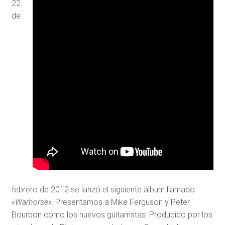
22
de
febrero de 2012 se lanzó el siguiente álbum llamado
«Warhorse»
. Presentamos a Mike Ferguson y Peter
Bourbon como los nuevos guitarristas. Producido por los