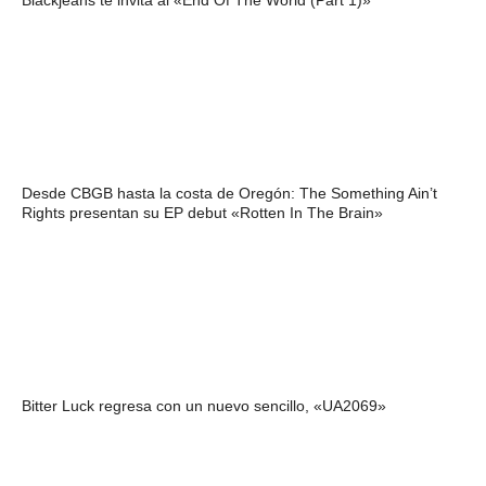
Blackjeans te invita al «End Of The World (Part 1)»
Desde CBGB hasta la costa de Oregón: The Something Ain’t
Rights presentan su EP debut «Rotten In The Brain»
Bitter Luck regresa con un nuevo sencillo, «UA2069»