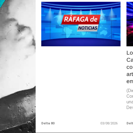
LEER
MAS
Lo
Ca
co
ar
em
(D
Con
una
Des
Delta 80
03/08/2026
Delt