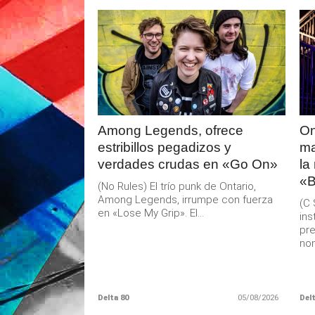
LEER
MAS
Among Legends, ofrece
On
estribillos pegadizos y
ma
verdades crudas en «Go On»
la
«B
(No Rules) El trío punk de Ontario,
Among Legends, irrumpe con fuerza
(C 
en «Lose My Grip». El...
ins
pre
nom
Delta 80
05/08/2026
Delt