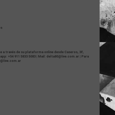
os
te a través de su plataforma online desde Caseros, 3F,
app: +54 911 5833 5083 | Mail: delta80@live.com.ar | Para
0@live.com.ar