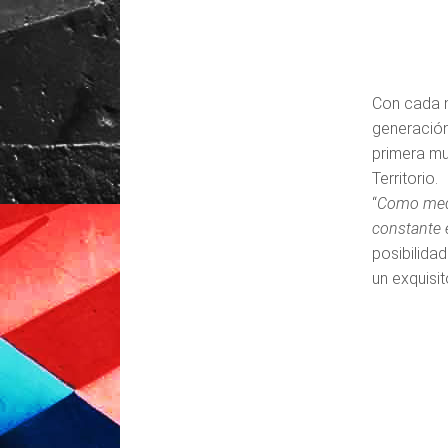
Con cada n
generación
primera mu
Territorio.
“
Como medio
constante 
posibilidad
un exquisit