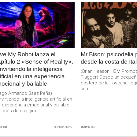
LEER
LEER
MAS
MAS
ve My Robot lanza el
Mr Bison: psicodelia
pítulo 2 «Sense of Reality»,
desde la costa de Ital
nvirtiendo la inteligencia
(Brian Heason HBM Promot
tificial en una experiencia
Plugger) Desde un pequeñ
costero de la Toscana lleg
ocional y bailable
una...
iego Armando Báez Peña)
virtiendo la inteligencia artificial en
 experiencia emocional y bailable.
pués de una gira...
a 80
03/08/2026
Delta 80