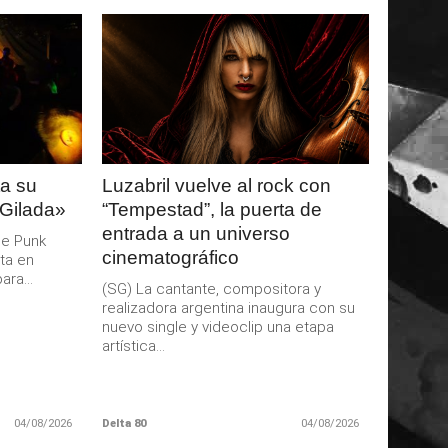
LEER
MAS
a su
Luzabril vuelve al rock con
 Gilada»
“Tempestad”, la puerta de
entrada a un universo
de Punk
cinematográfico
ta en
ra...
(SG) La cantante, compositora y
realizadora argentina inaugura con su
nuevo single y videoclip una etapa
artística...
04/08/2026
Delta 80
04/08/2026