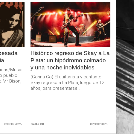
LEER
MAS
 pesada
Histórico regreso de Skay a La
ia
Plata: un hipódromo colmado
y una noche inolvidables
ions/Music
o pueblo
(Gonna Go) El guitarrista y cantante
a Mr Bison,
Skay regresó a La Plata, luego de 12
años, para presentarse...
03/08/2026
Delta 80
02/08/2026