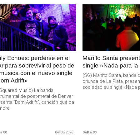
LEER
LEER
MAS
MAS
ly Echoes: perderse en el
Manito Santa present
r para sobrevivir al peso de
single «Nada para la
 música con el nuevo single
(SG) Manito Santa, banda 
orn Adrift»
oriunda de La Plata, presen
sociedad su single «Nada pa
Squared Music) La banda
trumental de post-metal de Denver
senta “Born Adrift”, canción que da
bre...
a 80
04/08/2026
Delta 80