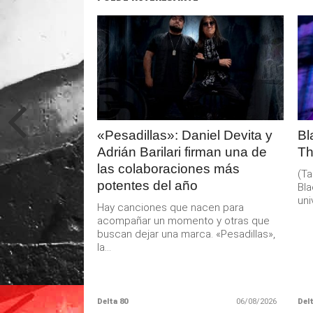
LEER
MAS
«Pesadillas»: Daniel Devita y
Bl
Adrián Barilari firman una de
Th
las colaboraciones más
(Ta
potentes del año
Bla
uni
Hay canciones que nacen para
acompañar un momento y otras que
buscan dejar una marca. «Pesadillas»,
la...
Delta 80
06/08/2026
Delt