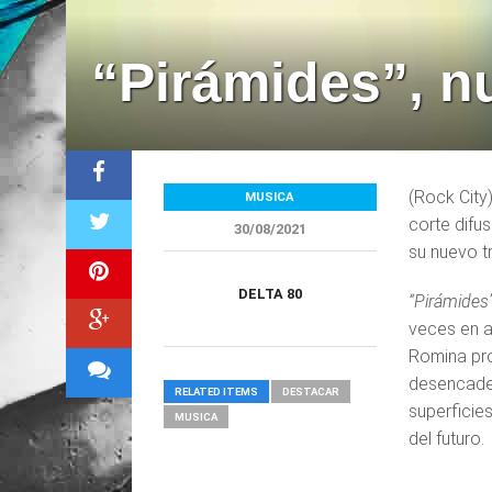
“Pirámides”, n
(Rock City
MUSICA
corte difu
30/08/2021
su nuevo t
DELTA 80
“Pirámides
veces en a
Romina pro
desencaden
RELATED ITEMS
DESTACAR
superficie
MUSICA
del futuro.