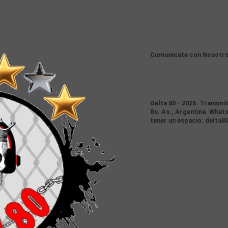
Comunicate con Nosotr
Delta 80 - 2026. Transmi
Bs. As., Argentina. Whats
tener un espacio: delta8