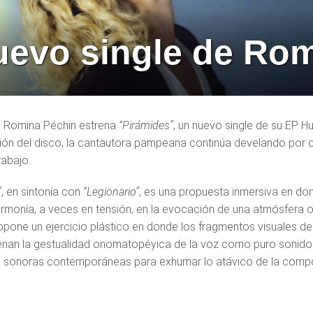
uevo single de Ro
) Romina Péchin estrena
“Pirámides”
, un nuevo single de su EP 
sión del disco, la cantautora pampeana continúa develando por c
rabajo.
”
, en sintonía con
“Legionario”
, es una propuesta inmersiva en don
rmonía, a veces en tensión, en la evocación de una atmósfera oní
pone un ejercicio plástico en donde los fragmentos visuales de 
an la gestualidad onomatopéyica de la voz como puro sonido.
s sonoras contemporáneas para exhumar lo atávico de la compo