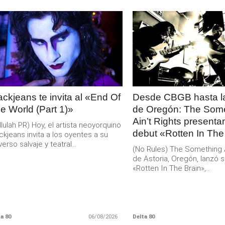
LEER
LEER
MAS
MAS
ackjeans te invita al «End Of
Desde CBGB hasta la
e World (Part 1)»
de Oregón: The Som
Ain’t Rights present
llulah PR) Hoy, el artista neoyorquino
debut «Rotten In The
ckjeans invita a los oyentes a su
verso salvaje y teatral...
(No Rules) The Something Ai
de Astoria, Oregón, lanzó s
«Rotten In The Brain»,...
a 80
06/08/2026
Delta 80