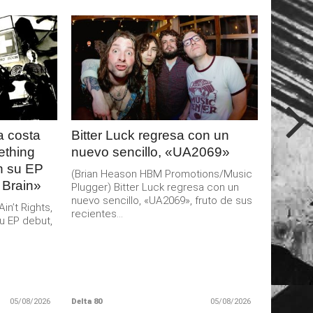
LEER
MAS
 costa
Bitter Luck regresa con un
ething
nuevo sencillo, «UA2069»
an su EP
(Brian Heason HBM Promotions/Music
 Brain»
Plugger) Bitter Luck regresa con un
nuevo sencillo, «UA2069», fruto de sus
n’t Rights,
recientes...
u EP debut,
05/08/2026
Delta 80
05/08/2026