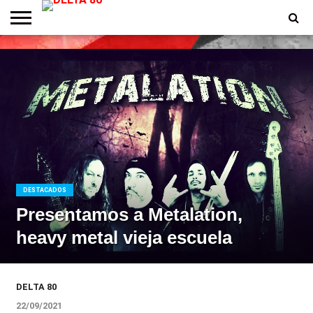
ENTREVISTAS
PREMIOS
PRODUCCIONES
PROGRAMACION
CONTACTO
HOMEPAGE
DESTACADOS
Presentamos a Metalation,
heavy metal vieja escuela
DELTA 80
22/09/2021