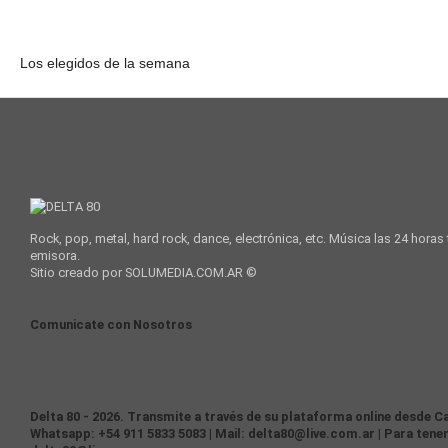
Los elegidos de la semana
Rock, pop, metal, hard rock, dance, electrónica, etc. Música las 24 horas
emisora.
Sitio creado por SOLUMEDIA.COM.AR ©
Comunicate con Nosotros
Delta 80 - 2026. Transmite a través de su plataforma online desde Ca
Whatsapp: +54 911 5833 5083 | Mail: delta80@live.com.ar | Para tener