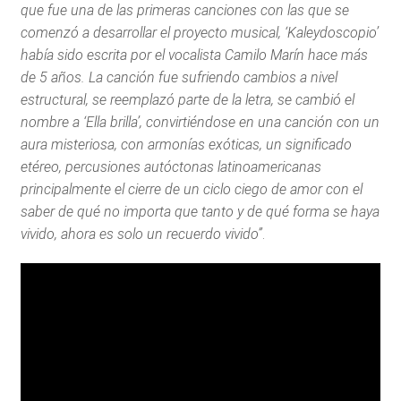
que fue una de las primeras canciones con las que se
comenzó a desarrollar el proyecto musical, ‘Kaleydoscopio’
había sido escrita por el vocalista Camilo Marín hace más
de 5 años. La canción fue sufriendo cambios a nivel
estructural, se reemplazó parte de la letra, se cambió el
nombre a ‘Ella brilla’, convirtiéndose en una canción con un
aura misteriosa, con armonías exóticas, un significado
etéreo, percusiones autóctonas latinoamericanas
principalmente el cierre de un ciclo ciego de amor con el
saber de qué no importa que tanto y de qué forma se haya
vivido, ahora es solo un recuerdo vivido”
.