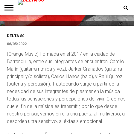
MUSICA
Presentamos a Trastocando
ENTREVISTAS
PREMIOS
PRODUCCIONES
PROGRAMACION
CONTACTO
HOMEPAGE
DELTA 80
06/05/2022
(Orange Music) Formada en el 2017 en la ciudad de
Barranquilla, entre sus integrantes se encuentran: Camilo
Marín (guitarra rítmica y voz), Jarker Granados (guitarra
principal y/o solista), Carlos Llanos (bajo), y Raúl Quiroz
(batería y percusión). Trastocando surge a partir de la
necesidad de sus integrantes de plasmar en la música
todas las sensaciones y percepciones del vivir. Creemos
que el fin de la música es transmitir, por lo que desde
nuestro pensar, vemos en ella una puerta al multiverso, al
desorden ultra sensitivo, al éxtasis emocional.