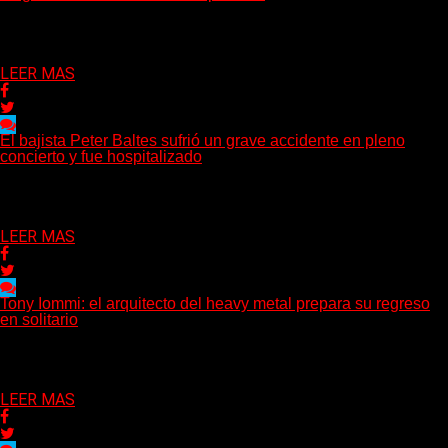
El histórico guitarrista de W.A.S.P. comenzó un tratamiento de
radioterapia en Francia. Su esposa y mánager, Catherine...
Delta 80
29/07/2026
LEER MAS
El bajista Peter Baltes sufrió un grave accidente en pleno
concierto y fue hospitalizado
El legendario bajista alemán Peter Baltes, histórico integrante
de Accept y actual miembro de Dirkschneider y U.D.O.,...
Delta 80
28/07/2026
LEER MAS
Tony Iommi: el arquitecto del heavy metal prepara su regreso
en solitario
A sus 78 años, Tony Iommi sigue demostrando que la
creatividad no conoce fechas de vencimiento. El...
Delta 80
27/07/2026
LEER MAS