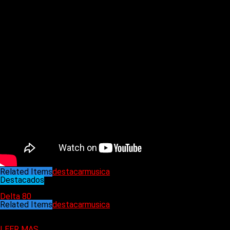
mejores álbumes de Billboard»
.
Related Items
destacar
musica
Destacados
02/01/2022
Delta 80
Related Items
destacar
musica
Puede interesarte
LEER MAS