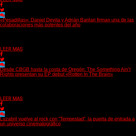
«Pesadillas»: Daniel Devita y Adrián Barilari firman una de las
colaboraciones más potentes del año
Hay canciones que nacen para acompañar un momento y otras
que buscan dejar una marca. «Pesadillas», la...
Delta 80
06/08/2026
LEER MAS
Desde CBGB hasta la costa de Oregón: The Something Ain’t
Rights presentan su EP debut «Rotten In The Brain»
(No Rules) The Something Ain’t Rights, de Astoria, Oregón,
lanzó su EP debut, «Rotten In The Brain»,...
Delta 80
05/08/2026
LEER MAS
Luzabril vuelve al rock con “Tempestad”, la puerta de entrada a
un universo cinematográfico
(SG) La cantante, compositora y realizadora argentina inaugura
con su nuevo single y videoclip una etapa artística...