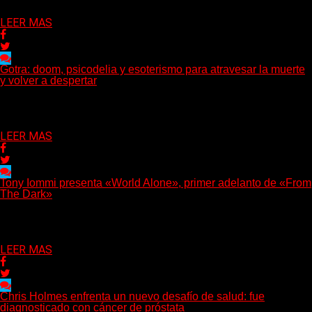
Delta 80
01/08/2026
LEER MAS
Gotra: doom, psicodelia y esoterismo para atravesar la muerte
y volver a despertar
Julián Barabino presenta Gotra, un nuevo proyecto que cruza la
densidad del doom y el metal alternativo...
Delta 80
31/07/2026
LEER MAS
Tony Iommi presenta «World Alone», primer adelanto de «From
The Dark»
Después de más de veinte años desde su último trabajo solista,
Tony Iommi confirmó el lanzamiento de...
Delta 80
30/07/2026
LEER MAS
Chris Holmes enfrenta un nuevo desafío de salud: fue
diagnosticado con cáncer de próstata