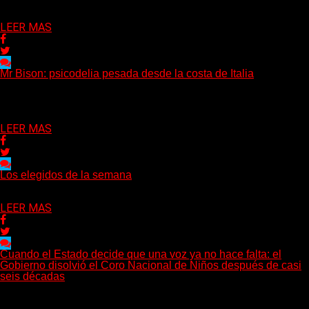
Delta 80
04/08/2026
LEER MAS
Mr Bison: psicodelia pesada desde la costa de Italia
(Brian Heason HBM Promotions/Music Plugger) Desde un
pequeño pueblo costero de la Toscana llega Mr Bison, una...
Delta 80
03/08/2026
LEER MAS
Los elegidos de la semana
Delta 80
02/08/2026
LEER MAS
Cuando el Estado decide que una voz ya no hace falta: el
Gobierno disolvió el Coro Nacional de Niños después de casi
seis décadas
Hay noticias que se leen en pocos segundos y, sin embargo,
necesitan mucho más tiempo para ser...