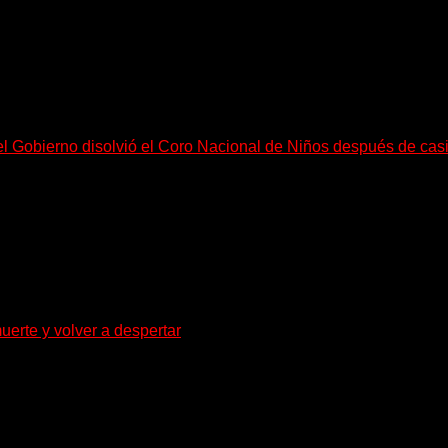
el Gobierno disolvió el Coro Nacional de Niños después de cas
go, necesitan mucho más tiempo para ser...
uerte y volver a despertar
za la densidad del doom y el metal alternativo...