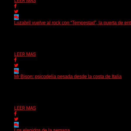
LEER MAS
Luzabril vuelve al rock con “Tempestad”, la puerta de en
(SG) La cantante, compositora y realizadora argentina inau
Delta 80
04/08/2026
LEER MAS
Mr Bison: psicodelia pesada desde la costa de Italia
(Brian Heason HBM Promotions/Music Plugger) Desde un p
Delta 80
03/08/2026
LEER MAS
Los elegidos de la semana