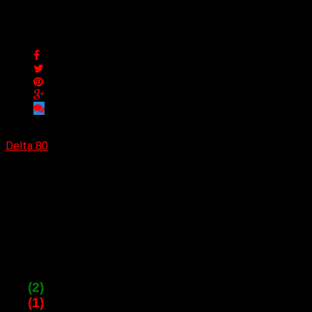
Ranking Septiembre de Delt
Ranking Septiembre de Delta 80
Delta 80
25/09/2022
Por ser hoy domingo el último domingo del mes cerramos la cu
01. (-) Helpless (The Flirts)
02. (-) Ritmo y blues con armónica (Vox Dei)
03. (-) I feel love (dance version) (Donna Summe
04. (-) Harridan (Porcupine Tree)
05. (-) Nada es fácil sin tu amor (Rata Blanca)
06.
(2)
Shine on you crazy diamond (Pink Floyd)
07.
(1)
The sacred stones (Volbeat)