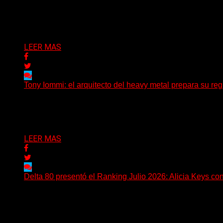
El legendario bajista alemán Peter Baltes, histórico integ
Delta 80
28/07/2026
LEER MAS
Tony Iommi: el arquitecto del heavy metal prepara su regr
A sus 78 años, Tony Iommi sigue demostrando que la crea
Delta 80
27/07/2026
LEER MAS
Delta 80 presentó el Ranking Julio 2026: Alicia Keys con
Delta 80 emitió una nueva edición del Ranking Mensual, c
Delta 80
26/07/2026