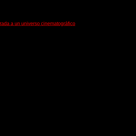
trada a un universo cinematográfico
gura con su nuevo single y videoclip una etapa artística...
equeño pueblo costero de la Toscana llega Mr Bison, una...