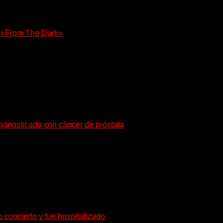
e «From The Dark»
olista, Tony Iommi confirmó el lanzamiento de...
iagnosticado con cáncer de próstata
o de radioterapia en Francia. Su esposa y mánager, Catherine...
o concierto y fue hospitalizado