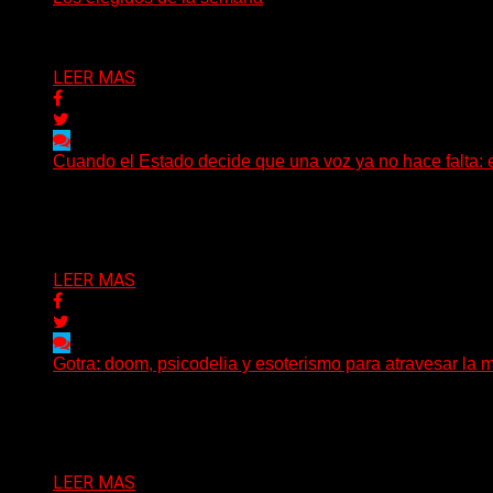
Delta 80
02/08/2026
LEER MAS
Cuando el Estado decide que una voz ya no hace falta: 
Hay noticias que se leen en pocos segundos y, sin embar
Delta 80
01/08/2026
LEER MAS
Gotra: doom, psicodelia y esoterismo para atravesar la m
Julián Barabino presenta Gotra, un nuevo proyecto que cru
Delta 80
31/07/2026
LEER MAS