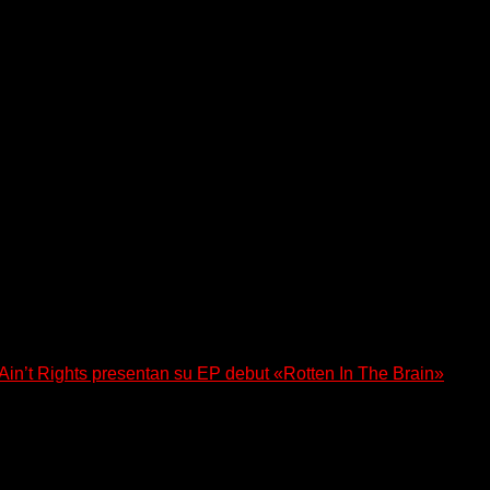
n’t Rights presentan su EP debut «Rotten In The Brain»
, lanzó su EP debut, «Rotten In The Brain»,...