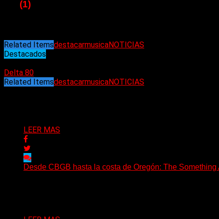
08.
(1)
Cuando la luz oscurece (Rata Blanca)
09. (-) Mama (Genesis)
10. (-) El sueño de la gitana (Rata Blanca)
Related Items
destacar
musica
NOTICIAS
Destacados
25/09/2022
Delta 80
Related Items
destacar
musica
NOTICIAS
Puede interesarte
LEER MAS
Desde CBGB hasta la costa de Oregón: The Something Ai
(No Rules) The Something Ain’t Rights, de Astoria, Oregón
Delta 80
05/08/2026