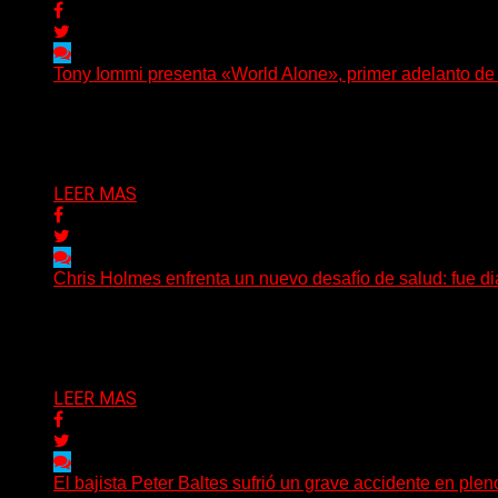
Tony Iommi presenta «World Alone», primer adelanto d
Después de más de veinte años desde su último trabajo s
Delta 80
30/07/2026
LEER MAS
Chris Holmes enfrenta un nuevo desafío de salud: fue d
El histórico guitarrista de W.A.S.P. comenzó un tratamient
Delta 80
29/07/2026
LEER MAS
El bajista Peter Baltes sufrió un grave accidente en plen