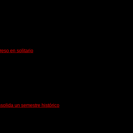
rante de Accept y actual miembro de Dirkschneider y U.D.O.,...
eso en solitario
tividad no conoce fechas de vencimiento. El...
solida un semestre histórico
orrespondiente a julio de 2026, confirmando una tendencia...