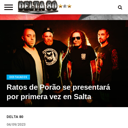
ENTREVISTAS
PREMIOS
PRODUCCIONES
PROGRAMACION
CONTACTO
HOMEPAGE
DESTACADOS
Ratos de Porão se presentará
por primera vez en Salta
DELTA 80
04/09/2023