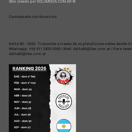
Sitio creado por SOLUMEDIA.COM.AR ©
Comunicate con Nosotros
Delta 80 - 2026. Transmite a través de su plataforma online desde Ca
Whatsapp: +54 911 5833 5083 | Mail: delta80@live.com.ar | Para tener
delta80@live.com.ar