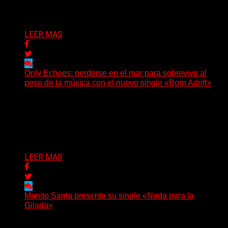
Delta 80
05/08/2026
LEER MAS
Only Echoes: perderse en el mar para sobrevivir al
peso de la música con el nuevo single «Born Adrift»
(C Squared Music) La banda instrumental de post-
metal de Denver presenta “Born Adrift”, canción que da
nombre...
Delta 80
04/08/2026
LEER MAS
Manito Santa presenta su single «Nada para la
Gilada»
(SG) Manito Santa, banda de Punk oriunda de La Plata,