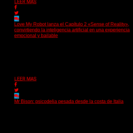
LEER MAS
Love My Robot lanza el Capítulo 2 «Sense of Reality»,
convirtiendo la inteligencia artificial en una experiencia
emocional y bailable
(Diego Armando Báez Peña) Convirtiendo la inteligencia
artificial en una experiencia emocional y bailable.
Después de una gira...
Delta 80
03/08/2026
LEER MAS
Mr Bison: psicodelia pesada desde la costa de Italia
(Brian Heason HBM Promotions/Music Plugger) Desde
un pequeño pueblo costero de la Toscana llega Mr
Bison, una...