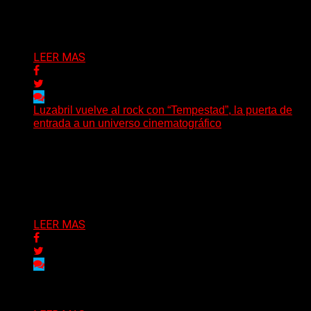
presenta en sociedad su single «Nada para...
Delta 80
04/08/2026
LEER MAS
Luzabril vuelve al rock con “Tempestad”, la puerta de
entrada a un universo cinematográfico
(SG) La cantante, compositora y realizadora argentina
inaugura con su nuevo single y videoclip una etapa
artística...
Delta 80
04/08/2026
LEER MAS
Delta 80
03/08/2026