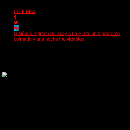
Delta 80
03/08/2026
LEER MAS
Histórico regreso de Skay a La Plata: un hipódromo
colmado y una noche inolvidables
(Gonna Go) El guitarrista y cantante Skay regresó a La
Plata, luego de 12 años, para presentarse...
Delta 80
02/08/2026
Rock, pop, metal, hard rock, dance, electrónica, etc. Música
las 24 horas todo el año sin cambiar de emisora.
Sitio creado por SOLUMEDIA.COM.AR ©
Comunicate con Nosotros
Delta 80 - 2026. Transmite a través de