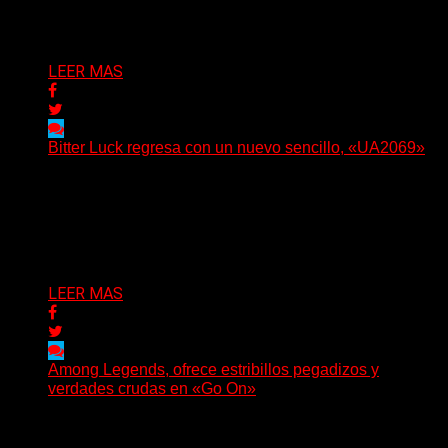
Delta 80
05/08/2026
LEER MAS
Bitter Luck regresa con un nuevo sencillo, «UA2069»
(Brian Heason HBM Promotions/Music Plugger) Bitter
Luck regresa con un nuevo sencillo, «UA2069», fruto de
sus recientes...
Delta 80
05/08/2026
LEER MAS
Among Legends, ofrece estribillos pegadizos y
verdades crudas en «Go On»
(No Rules) El trío punk de Ontario, Among Legends,
irrumpe con fuerza en «Lose My Grip». El...