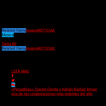
«Confess»
salió a la venta en septiembre de 2020 a través de
Hachette Books. Fue escrito con Ian Gittins, coguionista de
«The Heroin Diaries»
de Nikki Sixx.
(Blabbermouth)
Related Items
musica
NOTICIAS
Musica
06/02/2022
Delta 80
Related Items
musica
NOTICIAS
Puede interesarte
LEER MAS
«Pesadillas»: Daniel Devita y Adrián Barilari firman
una de las colaboraciones más potentes del año
Hay canciones que nacen para acompañar un momento