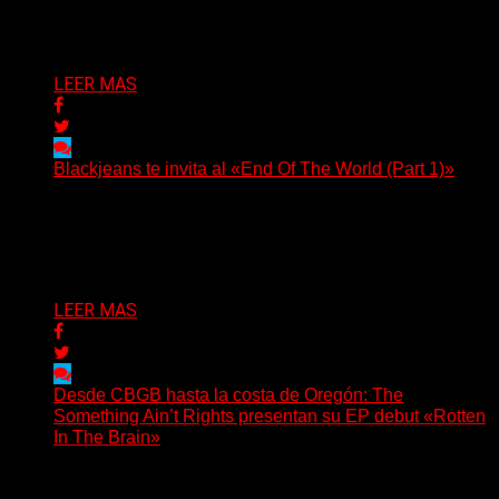
y otras que buscan dejar una marca. «Pesadillas», la...
Delta 80
06/08/2026
LEER MAS
Blackjeans te invita al «End Of The World (Part 1)»
(Tallulah PR) Hoy, el artista neoyorquino Blackjeans
invita a los oyentes a su universo salvaje y teatral...
Delta 80
06/08/2026
LEER MAS
Desde CBGB hasta la costa de Oregón: The
Something Ain’t Rights presentan su EP debut «Rotten
In The Brain»
(No Rules) The Something Ain’t Rights, de Astoria,
Oregón, lanzó su EP debut, «Rotten In The Brain»,...