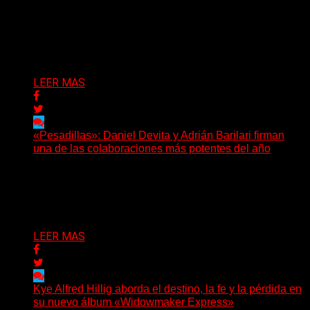
(Elvis Attack) Glassrows presenta «Vértigo», un álbum
que pone en palabras y sonidos las emociones que
atraviesan...
Delta 80
07/08/2026
LEER MAS
«Pesadillas»: Daniel Devita y Adrián Barilari firman
una de las colaboraciones más potentes del año
Hay canciones que nacen para acompañar un momento
y otras que buscan dejar una marca. «Pesadillas», la...
Delta 80
06/08/2026
LEER MAS
Kye Alfred Hillig aborda el destino, la fe y la pérdida en
su nuevo álbum «Widowmaker Express»