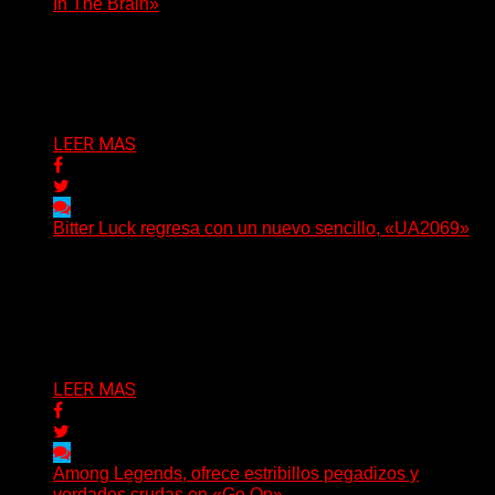
In The Brain»
(No Rules) The Something Ain’t Rights, de Astoria,
Oregón, lanzó su EP debut, «Rotten In The Brain»,...
Delta 80
05/08/2026
LEER MAS
Bitter Luck regresa con un nuevo sencillo, «UA2069»
(Brian Heason HBM Promotions/Music Plugger) Bitter
Luck regresa con un nuevo sencillo, «UA2069», fruto de
sus recientes...
Delta 80
05/08/2026
LEER MAS
Among Legends, ofrece estribillos pegadizos y
verdades crudas en «Go On»