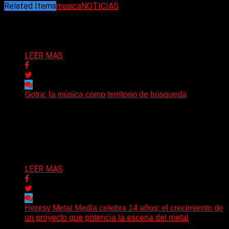
Related Items
musica
NOTICIAS
Puede interesarte
LEER MAS
Gotra: la música como territorio de búsqueda
Hay músicas que buscan respuestas y otras que
prefieren abrir preguntas. En ese territorio, donde el
sonido...
Delta 80
08/08/2026
LEER MAS
Heresy Metal Media celebra 14 años: el crecimiento de
un proyecto que potencia la escena del metal