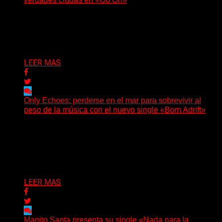
(No Rules) El trío punk de Ontario, Among Legends,
irrumpe con fuerza en «Lose My Grip». El...
Delta 80
05/08/2026
LEER MAS
Only Echoes: perderse en el mar para sobrevivir al
peso de la música con el nuevo single «Born Adrift»
(C Squared Music) La banda instrumental de post-
metal de Denver presenta “Born Adrift”, canción que da
nombre...
Delta 80
04/08/2026
LEER MAS
Manito Santa presenta su single «Nada para la