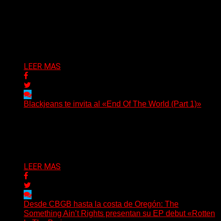
(No Rules) El cantautor de Tacoma, Kye Alfred Hillig,
regresa con «Widowmaker Express», un nuevo álbum
profundamente...
Delta 80
06/08/2026
LEER MAS
Blackjeans te invita al «End Of The World (Part 1)»
(Tallulah PR) Hoy, el artista neoyorquino Blackjeans
invita a los oyentes a su universo salvaje y teatral...
Delta 80
06/08/2026
LEER MAS
Desde CBGB hasta la costa de Oregón: The
Something Ain’t Rights presentan su EP debut «Rotten