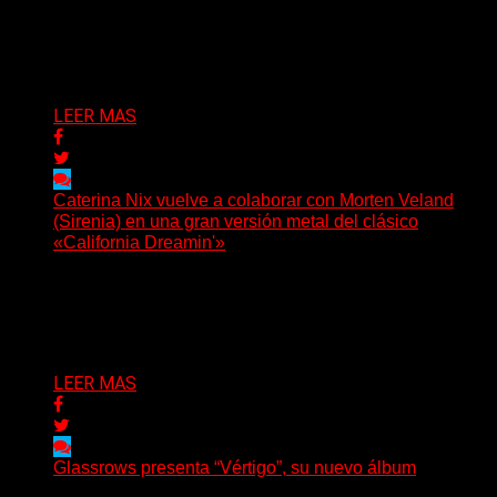
Hay proyectos que no solo crecen con el paso del
tiempo: también ayudan a crecer a toda...
Delta 80
07/08/2026
LEER MAS
Caterina Nix vuelve a colaborar con Morten Veland
(Sirenia) en una gran versión metal del clásico
«California Dreamin'»
La vocalista chilena de Chaos Magic participa junto a
Helle Bohdanova (Ignea) y Karmen Klinc (Venus 5)...
Delta 80
07/08/2026
LEER MAS
Glassrows presenta “Vértigo”, su nuevo álbum