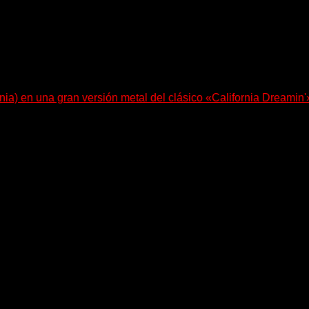
nia) en una gran versión metal del clásico «California Dreamin'
le Bohdanova (Ignea) y Karmen Klinc (Venus 5)...
e pone en palabras y sonidos las emociones que atraviesan...