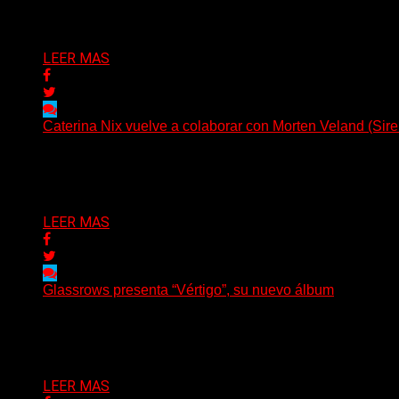
Delta 80
07/08/2026
LEER MAS
Caterina Nix vuelve a colaborar con Morten Veland (Sire
La vocalista chilena de Chaos Magic participa junto a Hel
Delta 80
07/08/2026
LEER MAS
Glassrows presenta “Vértigo”, su nuevo álbum
(Elvis Attack) Glassrows presenta «Vértigo», un álbum qu
Delta 80
07/08/2026
LEER MAS