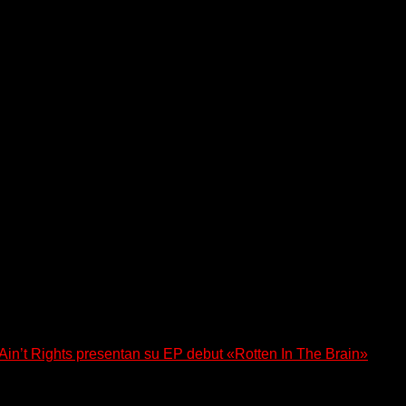
a los oyentes a su universo salvaje y teatral...
n’t Rights presentan su EP debut «Rotten In The Brain»
, lanzó su EP debut, «Rotten In The Brain»,...