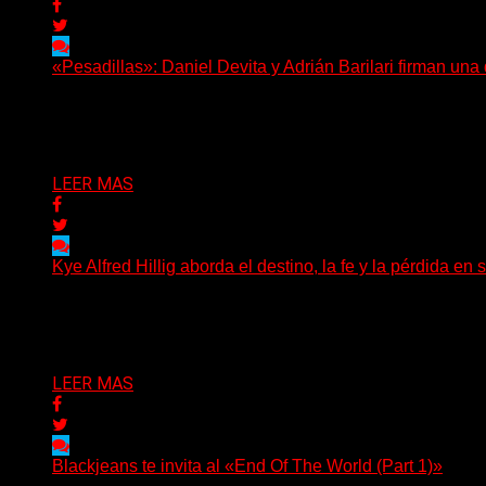
«Pesadillas»: Daniel Devita y Adrián Barilari firman un
Hay canciones que nacen para acompañar un momento y otr
Delta 80
06/08/2026
LEER MAS
Kye Alfred Hillig aborda el destino, la fe y la pérdida
(No Rules) El cantautor de Tacoma, Kye Alfred Hillig, r
Delta 80
06/08/2026
LEER MAS
Blackjeans te invita al «End Of The World (Part 1)»