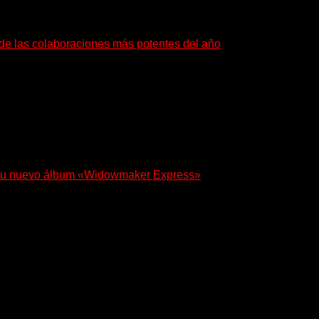
a de las colaboraciones más potentes del año
as que buscan dejar una marca. «Pesadillas», la...
 en su nuevo álbum «Widowmaker Express»
egresa con «Widowmaker Express», un nuevo álbum profundamente