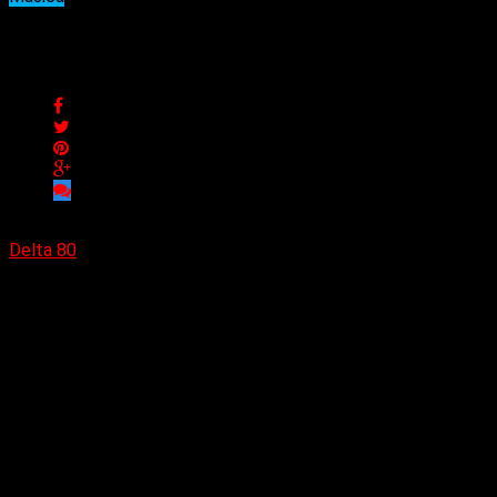
«Too fast to stop», nuevo v
«Too fast to stop», nuevo video de Roxx
Delta 80
24/01/2022
(Anubis Music) Nuevo video de Roxx
«Too fast to stop»
versión 