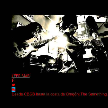
(Tallulah PR) Hoy, el artista neoyorquino Blackjeans invita 
Delta 80
06/08/2026
LEER MAS
Desde CBGB hasta la costa de Oregón: The Something Ai
(No Rules) The Something Ain’t Rights, de Astoria, Oregón