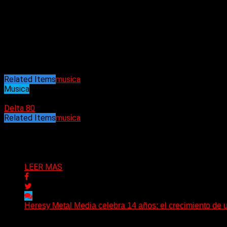
Related Items
musica
Musica
24/01/2022
Delta 80
Related Items
musica
Puede interesarte
LEER MAS
Heresy Metal Media celebra 14 años: el crecimiento de 
Hay proyectos que no solo crecen con el paso del tiempo