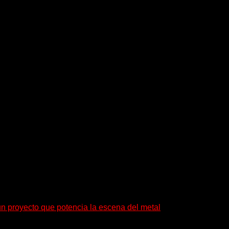
un proyecto que potencia la escena del metal
: también ayudan a crecer a toda...