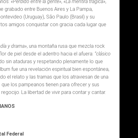
anos:
«Perdido entre la gente»
,
«La mentira trágica»
,
 fue grabado entre Buenos Aires y La Pampa,
ontevideo (Uruguay), São Paulo (Brasil) y su
estos amigos conquistar con gracia cada lugar que
día y drama»
, una montaña rusa que mezcla rock
lor de piel desde el adentro hacia el afuera:
“clásico
ado sin ataduras y respetando plenamente lo que
bum fue una revelación espiritual bien espontánea,
do el relato y las tramas que los atraviesan de una
s que los pampeanos tienen para ofrecer y sus
gocijo. La libertad de vivir para contar y cantar.
RIANOS
tal Federal