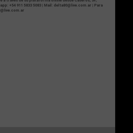
te a través de su plataforma online desde Caseros, 3F,
app: +54 911 5833 5083 | Mail: delta80@live.com.ar | Para
0@live.com.ar