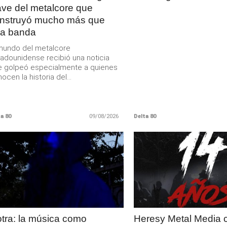
ave del metalcore que
nstruyó mucho más que
a banda
mundo del metalcore
adounidense recibió una noticia
 golpeó especialmente a quienes
ocen la historia del...
a 80
09/08/2026
Delta 80
LEER
LEER
MAS
MAS
tra: la música como
Heresy Metal Media 