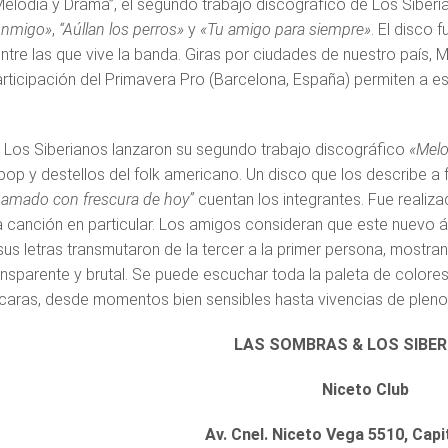
Melodía y Drama”, el segundo trabajo discográfico de Los Siberi
onmigo»
,
“Aúllan los perros»
y
«Tu amigo para siempre»
. El disco
ntre las que vive la banda. Giras por ciudades de nuestro país, M
articipación del Primavera Pro (Barcelona, España) permiten a 
 Los Siberianos lanzaron su segundo trabajo discográfico
«Melo
pop y destellos del folk americano. Un disco que los describe a f
amado con frescura de hoy”
cuentan los integrantes. Fue realiz
 canción en particular. Los amigos consideran que este nuevo ál
sus letras transmutaron de la tercer a la primer persona, mostran
nsparente y brutal. Se puede escuchar toda la paleta de colore
 caras, desde momentos bien sensibles hasta vivencias de pleno re
LAS SOMBRAS & LOS SIBE
Niceto Club
Av. Cnel. Niceto Vega 5510, Capi