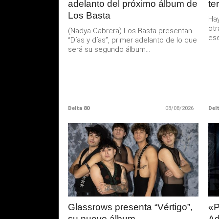
adelanto del próximo álbum de
te
Los Basta
Hay
otr
(Nadya Cabrera) Los Basta presentan
ese
“Días y días”, primer adelanto de lo que
será su segundo álbum...
Delta 80
08/08/2026
Delt
LEER
MAS
Glassrows presenta “Vértigo”,
«P
su nuevo álbum
Ad