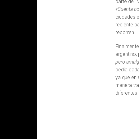
parte de “
«Cuenta c
ciudades e
reciente p
recorren.
Finalmente
argentino, 
pero amalg
pedía cada
ya que en 
manera tra
diferentes