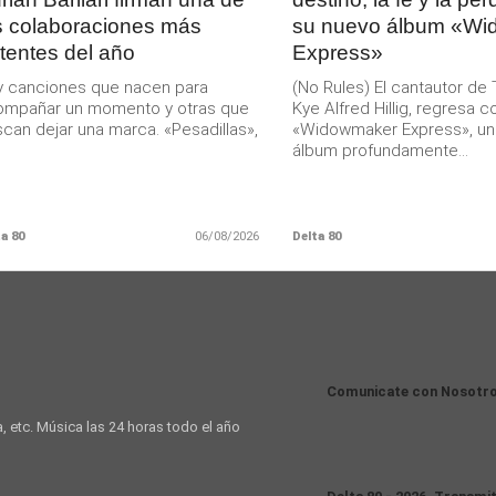
s colaboraciones más
su nuevo álbum «Wi
tentes del año
Express»
 canciones que nacen para
(No Rules) El cantautor de
ompañar un momento y otras que
Kye Alfred Hillig, regresa c
can dejar una marca. «Pesadillas»,
«Widowmaker Express», un
álbum profundamente...
a 80
06/08/2026
Delta 80
Comunicate con Nosotr
a, etc. Música las 24 horas todo el año