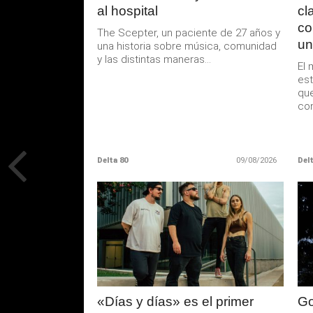
al hospital
cl
co
The Scepter, un paciente de 27 años y
un
una historia sobre música, comunidad
y las distintas maneras...
El 
est
que
con
Delta 80
09/08/2026
Delt
LEER
MAS
«Días y días» es el primer
Go