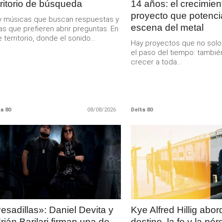
rritorio de búsqueda
14 años: el crecimien
proyecto que potenci
 músicas que buscan respuestas y
escena del metal
as que prefieren abrir preguntas. En
 territorio, donde el sonido...
Hay proyectos que no sol
el paso del tiempo: tambié
crecer a toda...
a 80
08/08/2026
Delta 80
LEER
LEER
MAS
MAS
esadillas»: Daniel Devita y
Kye Alfred Hillig abor
rián Barilari firman una de
destino, la fe y la pé