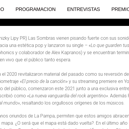
IO
PROGRAMACION
ENTREVISTAS
PREMI
pnizky Lipy PR) Las Sombras vienen pisando fuerte con sus son
cia una estética pop y lanzaron su single –
«Lo que guarden tus
honics y colaborador de Alex Kapranos) y se encuentran termin
en vivo que el público tanto espera.
el 2020 revitalizaron material del pasado como su reversión d
iometraje
«El precio de la canción»
y su streaming premiere en 
to del público, comenzaron este 2021 junto a una exclusiva entre
escribió como
«La nueva vanguardia del rock argentino»
. Además R
al mundo»
, resaltando los orgullosos orígenes de los músicos.
anos oriundos de La Pampa, permiten que estos amigos abracen a
el mapa. ¿O será que el mapa está dado vuelta?. En el último año