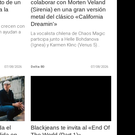
to de un
colaborar con Morten Veland
a la
(Sirenia) en una gran versión
metal del clásico «California
Dreamin'»
o crecen con
n ayudan a
La vocalista chilena de Chaos Magic
participa junto a Helle Bohdanova
(Ignea) y Karmen Klinc (Venus 5)...
07/08/2026
Delta 80
07/08/2026
LEER
MAS
da el
Blackjeans te invita al «End Of
rdida en
The World (Part 1)»