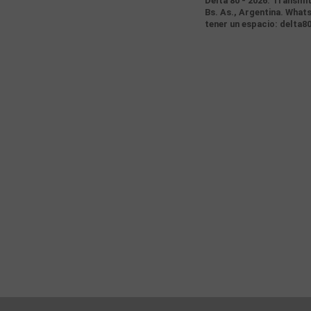
Delta 80 - 2026. Transmi
Bs. As., Argentina. Whats
tener un espacio: delta8