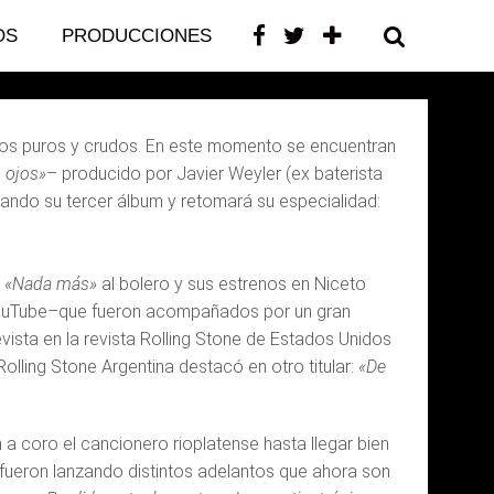
OS
PRODUCCIONES
CONTACTO
idos puros y crudos. En este momento se encuentran
 ojos»
– producido por Javier Weyler (ex baterista
ando su tercer álbum y retomará su especialidad:
e
«Nada más»
al bolero y sus estrenos en Niceto
YouTube–que fueron acompañados por un gran
vista en la revista Rolling Stone de Estados Unidos
olling Stone Argentina destacó en otro titular:
«De
 coro el cancionero rioplatense hasta llegar bien
 fueron lanzando distintos adelantos que ahora son