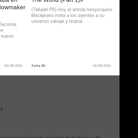
dowmaker
(Tallulah PR) Hoy, el artista neoyorquino
Blackjeans invita a los oyentes a su
universo salvaje y teatral...
 Tacoma,
on
 nuevo
06/08/2026
Delta 80
06/08/2026
os