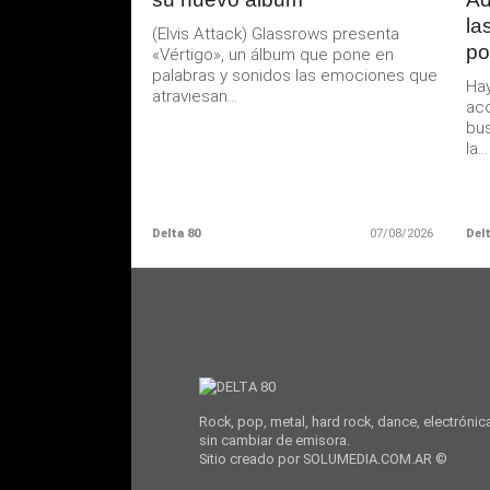
la
(Elvis Attack) Glassrows presenta
po
«Vértigo», un álbum que pone en
palabras y sonidos las emociones que
Hay
atraviesan...
ac
bus
la...
Delta 80
07/08/2026
Delt
Rock, pop, metal, hard rock, dance, electrónic
sin cambiar de emisora.
Sitio creado por SOLUMEDIA.COM.AR ©