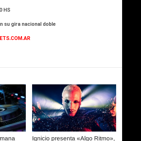
20 HS
n su gira nacional doble
KETS.COM.AR
LEER
MAS
semana
Ignicio presenta «Algo Ritmo»,