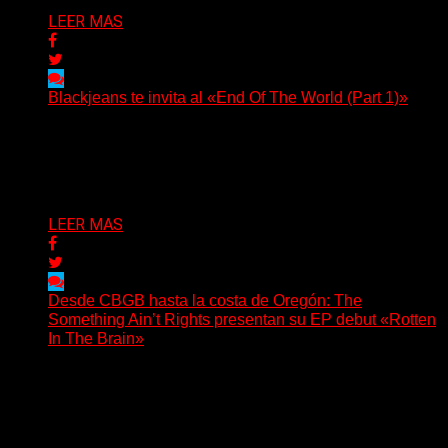
LEER MAS
Blackjeans te invita al «End Of The World (Part 1)»
(Tallulah PR) Hoy, el artista neoyorquino Blackjeans
invita a los oyentes a su universo salvaje y teatral...
Delta 80
06/08/2026
LEER MAS
Desde CBGB hasta la costa de Oregón: The
Something Ain’t Rights presentan su EP debut «Rotten
In The Brain»
(No Rules) The Something Ain’t Rights, de Astoria,
Oregón, lanzó su EP debut, «Rotten In The Brain»,...
Delta 80
05/08/2026