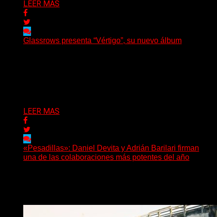
LEER MAS
Glassrows presenta “Vértigo”, su nuevo álbum
(Elvis Attack) Glassrows presenta «Vértigo», un álbum
que pone en palabras y sonidos las emociones que
atraviesan...
Delta 80
07/08/2026
LEER MAS
«Pesadillas»: Daniel Devita y Adrián Barilari firman
una de las colaboraciones más potentes del año
Hay canciones que nacen para acompañar un momento
y otras que buscan dejar una marca. «Pesadillas», la...
Delta 80
06/08/2026