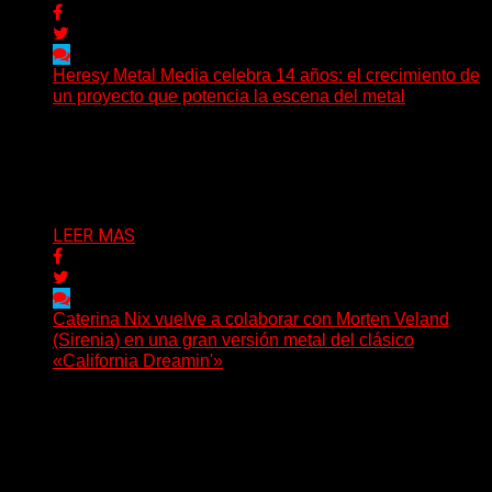
Heresy Metal Media celebra 14 años: el crecimiento de
un proyecto que potencia la escena del metal
Hay proyectos que no solo crecen con el paso del
tiempo: también ayudan a crecer a toda...
Delta 80
07/08/2026
LEER MAS
Caterina Nix vuelve a colaborar con Morten Veland
(Sirenia) en una gran versión metal del clásico
«California Dreamin'»
La vocalista chilena de Chaos Magic participa junto a
Helle Bohdanova (Ignea) y Karmen Klinc (Venus 5)...
Delta 80
07/08/2026