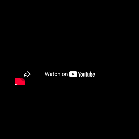
Whisky A Go Go abrió sus puertas el 16 de enero de 1964 y ha
sido la plataforma de lanzamiento de innumerables bandas,
como Led Zeppelin, Steppenwolf, Van Halen, Johnny Rivers,
Quiet Riot, GUNS N’ ROSES, Iggy And The Stooges, Linkin
Park, Mötley Crüe y muchas otras. En 2006, este local, apto
para todas las edades, fue incluido en el Rock And Roll Hall
Of Fame.