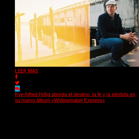
LEER MAS
Kye Alfred Hillig aborda el destino, la fe y la pérdida en
su nuevo álbum «Widowmaker Express»
(No Rules) El cantautor de Tacoma, Kye Alfred Hillig,
regresa con «Widowmaker Express», un nuevo álbum
profundamente...
Delta 80
06/08/2026