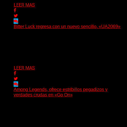
LEER MAS
Bitter Luck regresa con un nuevo sencillo, «UA2069»
(Brian Heason HBM Promotions/Music Plugger) Bitter
Luck regresa con un nuevo sencillo, «UA2069», fruto de
sus recientes...
Delta 80
05/08/2026
LEER MAS
Among Legends, ofrece estribillos pegadizos y
verdades crudas en «Go On»
(No Rules) El trío punk de Ontario, Among Legends,
irrumpe con fuerza en «Lose My Grip». El...
Delta 80
05/08/2026