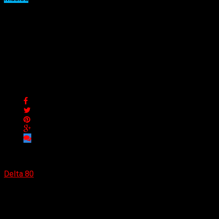
Un camión volcador se
estrella en el Whisky A Go
Go antes del concierto de
Boy Hits Car
Un camión volcador se estrella en el Whisky A Go Go antes
del concierto de Boy Hits Car
Delta 80
11/05/2025
Un camión volquete se estrelló contra el legendario local de
música Whisky a Go Go en West Hollywood, California, el
viernes 9 de mayo, dejando sin electricidad a los negocios