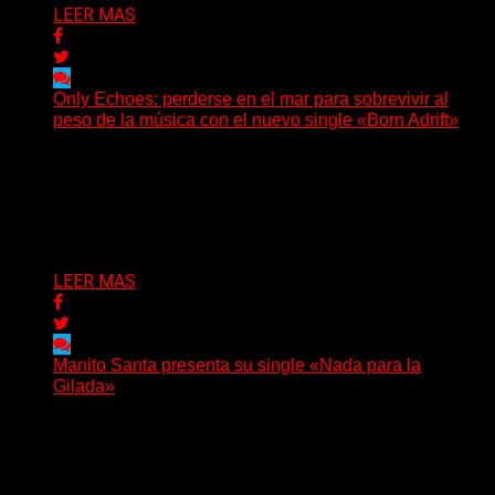
LEER MAS
Only Echoes: perderse en el mar para sobrevivir al
peso de la música con el nuevo single «Born Adrift»
(C Squared Music) La banda instrumental de post-
metal de Denver presenta “Born Adrift”, canción que da
nombre...
Delta 80
04/08/2026
LEER MAS
Manito Santa presenta su single «Nada para la
Gilada»
(SG) Manito Santa, banda de Punk oriunda de La Plata,
presenta en sociedad su single «Nada para...
Delta 80
04/08/2026