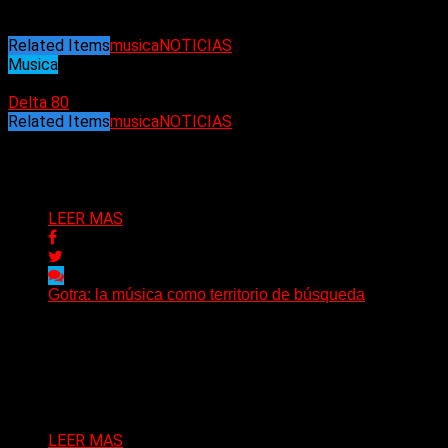
Related Items
musica
NOTICIAS
Musica
11/05/2025
Delta 80
Related Items
musica
NOTICIAS
Puede interesarte
LEER MAS
Gotra: la música como territorio de búsqueda
Hay músicas que buscan respuestas y otras que
prefieren abrir preguntas. En ese territorio, donde el
sonido...
Delta 80
08/08/2026
LEER MAS