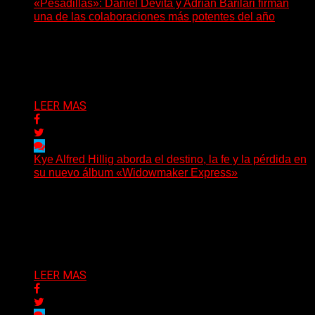
«Pesadillas»: Daniel Devita y Adrián Barilari firman
una de las colaboraciones más potentes del año
Hay canciones que nacen para acompañar un momento
y otras que buscan dejar una marca. «Pesadillas», la...
Delta 80
06/08/2026
LEER MAS
Kye Alfred Hillig aborda el destino, la fe y la pérdida en
su nuevo álbum «Widowmaker Express»
(No Rules) El cantautor de Tacoma, Kye Alfred Hillig,
regresa con «Widowmaker Express», un nuevo álbum
profundamente...
Delta 80
06/08/2026
LEER MAS