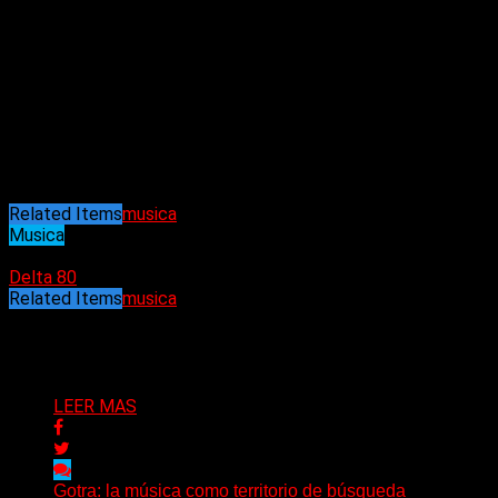
con la elegancia de su interpretación.
Budaya es un dúo de música electrónica Mexicano
(Guanajuato-Duranguense) fundado en el 2013. Conformado
por Maya Piña y Tulio Almaraz (músicos y diseñadores), la
banda proyecta una estética visual y sonora concreta, la cual
se refleja desde su EP debut
“Motionless”
(2014), como de
igual forma en la actual producción de su primer álbum
“Calma”
(2019 lanzamiento oficial).
Related Items
musica
Musica
03/01/2022
Delta 80
Related Items
musica
Puede interesarte
LEER MAS
Gotra: la música como territorio de búsqueda