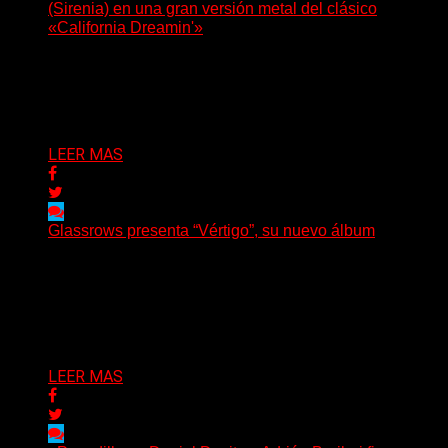
(Sirenia) en una gran versión metal del clásico
«California Dreamin'»
La vocalista chilena de Chaos Magic participa junto a
Helle Bohdanova (Ignea) y Karmen Klinc (Venus 5)...
Delta 80
07/08/2026
LEER MAS
Glassrows presenta “Vértigo”, su nuevo álbum
(Elvis Attack) Glassrows presenta «Vértigo», un álbum
que pone en palabras y sonidos las emociones que
atraviesan...
Delta 80
07/08/2026
LEER MAS