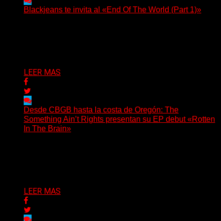
Blackjeans te invita al «End Of The World (Part 1)»
(Tallulah PR) Hoy, el artista neoyorquino Blackjeans
invita a los oyentes a su universo salvaje y teatral...
Delta 80
06/08/2026
LEER MAS
Desde CBGB hasta la costa de Oregón: The
Something Ain’t Rights presentan su EP debut «Rotten
In The Brain»
(No Rules) The Something Ain’t Rights, de Astoria,
Oregón, lanzó su EP debut, «Rotten In The Brain»,...
Delta 80
05/08/2026
LEER MAS