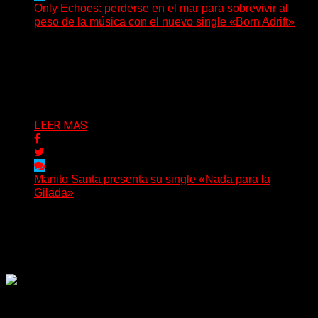
Only Echoes: perderse en el mar para sobrevivir al
peso de la música con el nuevo single «Born Adrift»
(C Squared Music) La banda instrumental de post-
metal de Denver presenta “Born Adrift”, canción que da
nombre...
Delta 80
04/08/2026
LEER MAS
Manito Santa presenta su single «Nada para la
Gilada»
(SG) Manito Santa, banda de Punk oriunda de La Plata,
presenta en sociedad su single «Nada para...
Delta 80
04/08/2026
Rock, pop, metal, hard rock, dance, electrónica, etc. Música
las 24 horas todo el año sin cambiar de emisora.