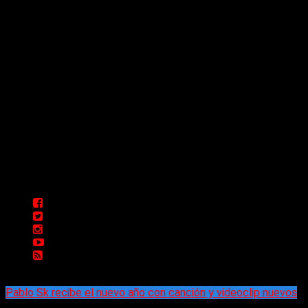
Sitio creado por SOLUMEDIA.COM.AR ©
Comunicate con Nosotros
Delta 80 - 2026. Transmite a través de
su plataforma online desde Caseros,
3F, Bs. As., Argentina. Whatsapp: +54
911 5833 5083 | Mail:
delta80@live.com.ar | Para tener un
espacio: delta80@live.com.ar
Pablo Sk recibe el nuevo año con canción y videoclip nuevos