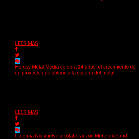
Hay músicas que buscan respuestas y otras que
prefieren abrir preguntas. En ese territorio, donde el
sonido...
Delta 80
08/08/2026
LEER MAS
Heresy Metal Media celebra 14 años: el crecimiento de
un proyecto que potencia la escena del metal
Hay proyectos que no solo crecen con el paso del
tiempo: también ayudan a crecer a toda...
Delta 80
07/08/2026
LEER MAS
Caterina Nix vuelve a colaborar con Morten Veland