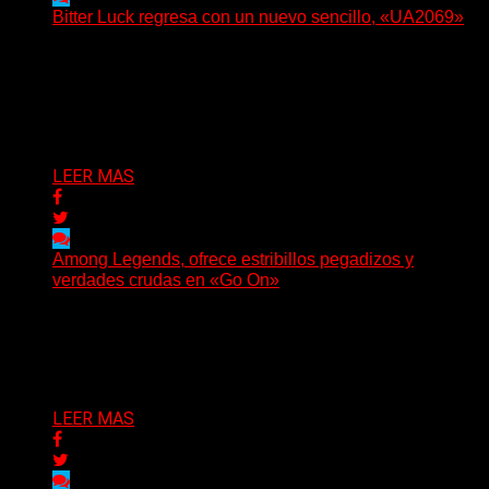
Bitter Luck regresa con un nuevo sencillo, «UA2069»
(Brian Heason HBM Promotions/Music Plugger) Bitter
Luck regresa con un nuevo sencillo, «UA2069», fruto de
sus recientes...
Delta 80
05/08/2026
LEER MAS
Among Legends, ofrece estribillos pegadizos y
verdades crudas en «Go On»
(No Rules) El trío punk de Ontario, Among Legends,
irrumpe con fuerza en «Lose My Grip». El...
Delta 80
05/08/2026
LEER MAS