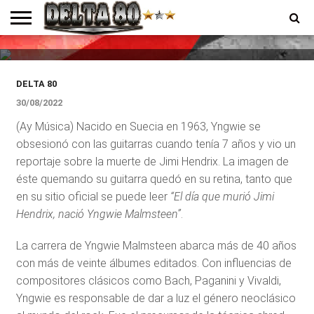
Yngwie Malmsteen vuelve a la
Argentina y al Teatro Vorterix
ENTREVISTAS
PREMIOS
PRODUCCIONES
PROGRAMACION
CONTACTO
HOMEPAGE
DELTA 80
30/08/2022
(Ay Música) Nacido en Suecia en 1963, Yngwie se
obsesionó con las guitarras cuando tenía 7 años y vio un
reportaje sobre la muerte de Jimi Hendrix. La imagen de
éste quemando su guitarra quedó en su retina, tanto que
en su sitio oficial se puede leer
“El día que murió Jimi
Hendrix, nació Yngwie Malmsteen”
.
La carrera de Yngwie Malmsteen abarca más de 40 años
con más de veinte álbumes editados. Con influencias de
compositores clásicos como Bach, Paganini y Vivaldi,
Yngwie es responsable de dar a luz el género neoclásico