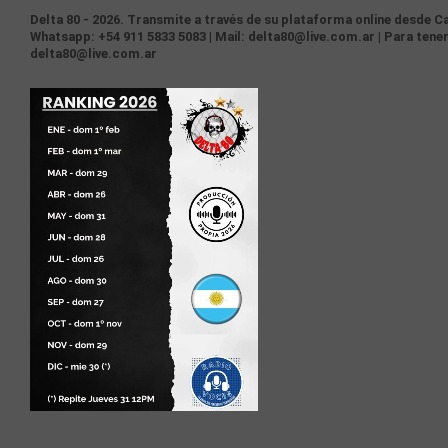
Delta 80 - 2026. Transmite a través de su plataforma online desde Ca
Whatsapp: +54 911 5833 5083 | Mail: delta80@live.com.ar | Para tener
delta80@live.com.ar