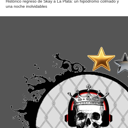
Histórico regreso de Skay a La Plata: un hipódromo colmado y
una noche inolvidables