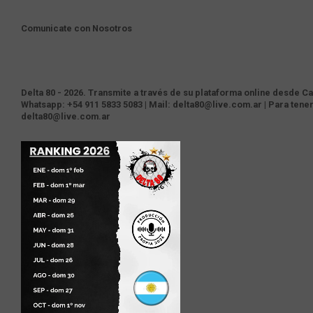
Comunicate con Nosotros
Delta 80 - 2026. Transmite a través de su plataforma online desde Cas
Whatsapp: +54 911 5833 5083 | Mail: delta80@live.com.ar | Para tene
delta80@live.com.ar