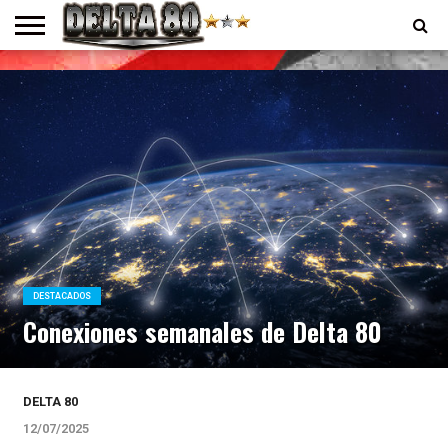
ENTREVISTAS
PREMIOS
PRODUCCIONES
PROGRAMACION
CONTACTO
HOMEPAGE
DESTACADOS
Conexiones semanales de Delta 80
DELTA 80
12/07/2025