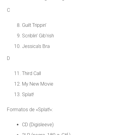
C
Guilt Trippin’
Scriblin’ Gib’rish
Jessica’s Bra
D
Third Call
My New Movie
Splat!
Formatos de «Splat!»:
CD (Digisleeve)