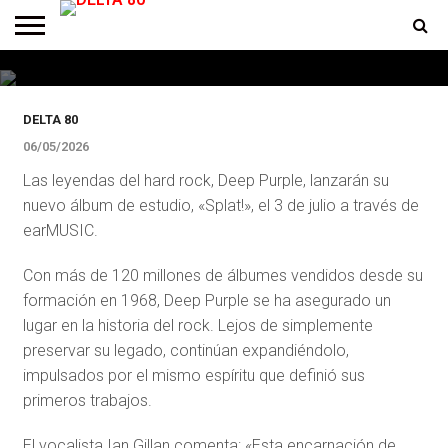
álbum de estudio más pesado en
muchos años
ENTREVISTAS
PREMIOS
PRODUCCIONES
PROGRAMACION
CONTACTO
HOMEPAGE
DELTA 80
06/05/2026
Las leyendas del hard rock, Deep Purple, lanzarán su
nuevo álbum de estudio, «Splat!», el 3 de julio a través de
earMUSIC.
Con más de 120 millones de álbumes vendidos desde su
formación en 1968, Deep Purple se ha asegurado un
lugar en la historia del rock. Lejos de simplemente
preservar su legado, continúan expandiéndolo,
impulsados ​​por el mismo espíritu que definió sus
primeros trabajos.
El vocalista Ian Gillan comenta: «Esta encarnación de