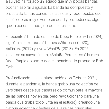
a su vez, ha forjado un legado que muy pocas bandas
podrían aspirar a igualar. La banda ha compuesto y
producido tantas canciones clásicas y reconocidas que
su público es muy diverso en edad y procedencia, algo
que la banda ha acogido con entusiasmo.
El reciente álbum de estudio de Deep Purple, «=1» (2024),
siguió a sus exitosos álbumes «Whoosh!» (2020),
«inFinite» (2017) y «Now What?!» (2013). En 2026
lanzaron su nuevo álbum, «Splat!». Para estos álbumes,
Deep Purple colaboró ​​con el mencionado productor Bob
Ezrin.
Profundizando en su colaboración con Ezrin, en 2021,
durante la pandemia, la banda grabó una colección de
versiones desde sus casas (algo común para la mayoría
de las bandas hoy en día, pero revolucionario para una
banda que graba todo junta en el estudio), creando una
historia ecléctica y festiva de sus raíces musicales,