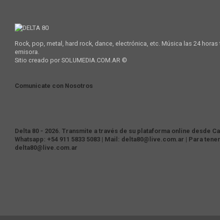
Rock, pop, metal, hard rock, dance, electrónica, etc. Música las 24 horas
emisora.
Sitio creado por SOLUMEDIA.COM.AR ©
Comunicate con Nosotros
Delta 80 - 2026. Transmite a través de su plataforma online desde Cas
Whatsapp: +54 911 5833 5083 | Mail: delta80@live.com.ar | Para tene
delta80@live.com.ar