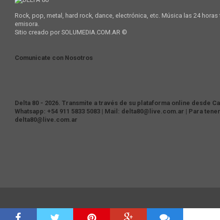
Rock, pop, metal, hard rock, dance, electrónica, etc. Música las 24 horas
emisora.
Sitio creado por SOLUMEDIA.COM.AR ©
Comunicate con Nosotros
Delta 80 - 2026. Transmite a través de su plataforma online desde Cas
Whatsapp: +54 911 5833 5083 | Mail: delta80@live.com.ar | Para tene
delta80@live.com.ar