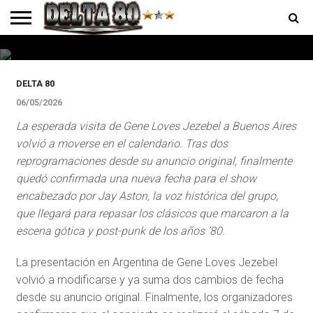
fecha para su show en Buenos Aires
tras dos reprogramaciones
ENTREVISTAS
PREMIOS
PRODUCCIONES
PROGRAMACION
CONTACTO
HOMEPAGE
DELTA 80
06/05/2026
La esperada visita de Gene Loves Jezebel a Buenos Aires
volvió a moverse en el calendario. Tras dos
reprogramaciones desde su anuncio original, finalmente
quedó confirmada una nueva fecha para el show
encabezado por Jay Aston, la voz histórica del grupo,
que llegará para repasar los clásicos que marcaron a la
escena gótica y post-punk de los años ’80.
La presentación en Argentina de Gene Loves Jezebel
volvió a modificarse y ya suma dos cambios de fecha
desde su anuncio original. Finalmente, los organizadores