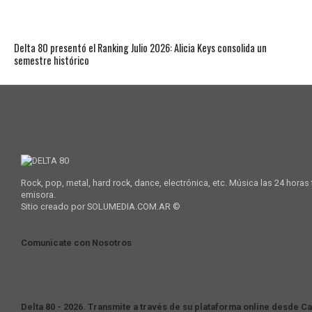
Delta 80 presentó el Ranking Julio 2026: Alicia Keys consolida un
semestre histórico
Rock, pop, metal, hard rock, dance, electrónica, etc. Música las 24 horas
emisora.
Sitio creado por SOLUMEDIA.COM.AR ©
Comunicate con Nosotros
Delta 80 - 2026. Transmite a través de su plataforma online desde Cas