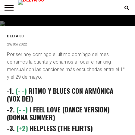
DESTACADOS
Ranking Mayo de Delta 80
ENTREVISTAS
PREMIOS
PRODUCCIONES
PROGRAMACION
CONTACTO
HOMEPAGE
DELTA 80
29/05/2022
Por ser hoy domingo el último domingo del mes
cerramos la cuenta y echamos a rodar el ranking
mensual con las canciones más escuchadas entre el 1°
y el 29 de mayo.
-1.
(- -)
RITMO Y BLUES CON ARMÓNICA
(VOX DEI)
-2.
(- -)
I FEEL LOVE (DANCE VERSION)
(DONNA SUMMER)
-3.
(+2)
HELPLESS (THE FLIRTS)