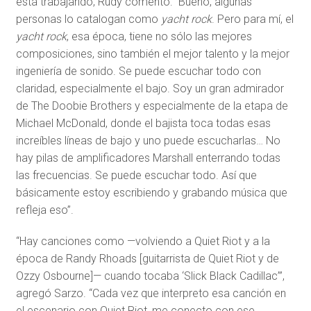
está trabajando, Rudy comentó: “Bueno, algunas
personas lo catalogan como
yacht rock
. Pero para mí, el
yacht rock
, esa época, tiene no sólo las mejores
composiciones, sino también el mejor talento y la mejor
ingeniería de sonido. Se puede escuchar todo con
claridad, especialmente el bajo. Soy un gran admirador
de The Doobie Brothers y especialmente de la etapa de
Michael McDonald, donde el bajista toca todas esas
increíbles líneas de bajo y uno puede escucharlas… No
hay pilas de amplificadores Marshall enterrando todas
las frecuencias. Se puede escuchar todo. Así que
básicamente estoy escribiendo y grabando música que
refleja eso”.
“Hay canciones como —volviendo a Quiet Riot y a la
época de Randy Rhoads [guitarrista de Quiet Riot y de
Ozzy Osbourne]— cuando tocaba ‘Slick Black Cadillac’”,
agregó Sarzo. “Cada vez que interpreto esa canción en
el escenario con Quiet Riot, me conecto con ese