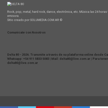
Rock, pop, metal, hard rock, dance, electrónica, etc. Música las 24 horas
emisora.
Sitio creado por SOLUMEDIA.COM.AR ©
Comunicate con Nosotros
Delta 80 - 2026. Transmite a través de su plataforma online desde Cas
Whatsapp: +54 911 5833 5083 | Mail: delta80@live.com.ar | Para tene
delta80@live.com.ar