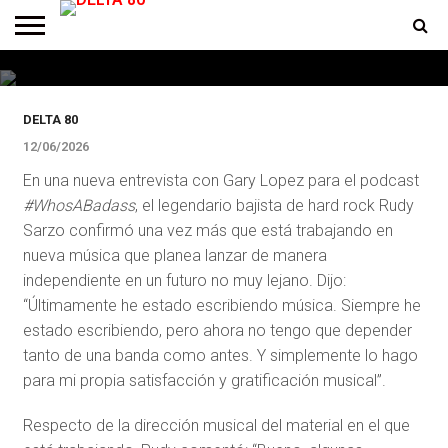
solista: “En las próximas semanas voy
a estar lanzándola”
ENTREVISTAS
PREMIOS
PRODUCCIONES
PROGRAMACION
CONTACTO
HOMEPAGE
DELTA 80
12/06/2026
En una nueva entrevista con Gary Lopez para el podcast
#WhosABadass
, el legendario bajista de hard rock Rudy
Sarzo confirmó una vez más que está trabajando en
nueva música que planea lanzar de manera
independiente en un futuro no muy lejano. Dijo:
“Últimamente he estado escribiendo música. Siempre he
estado escribiendo, pero ahora no tengo que depender
tanto de una banda como antes. Y simplemente lo hago
para mi propia satisfacción y gratificación musical”.
Respecto de la dirección musical del material en el que