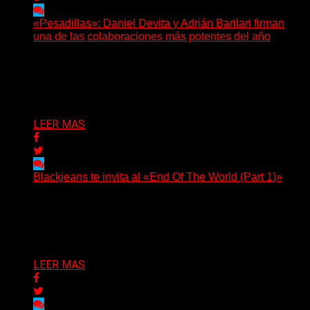
«Pesadillas»: Daniel Devita y Adrián Barilari firman
una de las colaboraciones más potentes del año
Hay canciones que nacen para acompañar un momento
y otras que buscan dejar una marca. «Pesadillas», la...
Delta 80
06/08/2026
LEER MAS
Blackjeans te invita al «End Of The World (Part 1)»
(Tallulah PR) Hoy, el artista neoyorquino Blackjeans
invita a los oyentes a su universo salvaje y teatral...
Delta 80
06/08/2026
LEER MAS