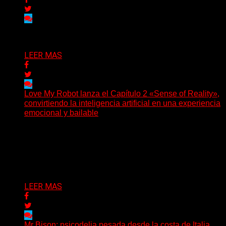
Delta 80
03/08/2026
LEER MAS
Love My Robot lanza el Capítulo 2 «Sense of Reality»,
convirtiendo la inteligencia artificial en una experiencia
emocional y bailable
(Diego Armando Báez Peña) Convirtiendo la inteligencia
artificial en una experiencia emocional y bailable.
Después de una gira...
Delta 80
03/08/2026
LEER MAS
Mr Bison: psicodelia pesada desde la costa de Italia