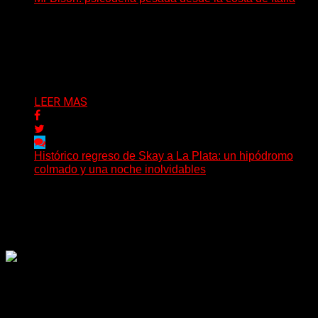
(Brian Heason HBM Promotions/Music Plugger) Desde
un pequeño pueblo costero de la Toscana llega Mr
Bison, una...
Delta 80
03/08/2026
LEER MAS
Histórico regreso de Skay a La Plata: un hipódromo
colmado y una noche inolvidables
(Gonna Go) El guitarrista y cantante Skay regresó a La
Plata, luego de 12 años, para presentarse...
Delta 80
02/08/2026
Rock, pop, metal, hard rock, dance, electrónica, etc. Música
las 24 horas todo el año sin cambiar de emisora.
Sitio creado por SOLUMEDIA.COM.AR ©