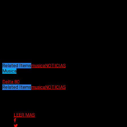
más reciente álbum, con un sonido más rock, fusionado
con cumbia, una letra pegadiza y un gran crecimiento a
nivel compositivo y sonoro. Tal cómo en el primer disco,
hay diferentes estilos musicales desde una
cumbia/rock, una balada hasta un tema con aires de
zamba fusionado con bases electrónicas pero más allá
de los diferentes géneros, el rock es quién tiene el
protagonismo. Un sonido poderoso, energético y por
momentos divertido por sus letras absurdas, sus
samples y ciertas referencias a la cultura argentina que
van desde Spinetta hasta Iorio. (Nadya Cabrera)
Related Items
musica
NOTICIAS
Musica
01/01/2025
Delta 80
Related Items
musica
NOTICIAS
Puede interesarte
LEER MAS