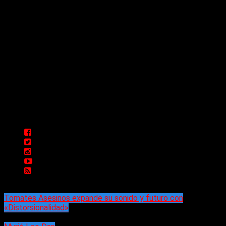
Comunicate con Nosotros
Delta 80 - 2026. Transmite a través de
su plataforma online desde Caseros,
3F, Bs. As., Argentina. Whatsapp: +54
911 5833 5083 | Mail:
delta80@live.com.ar | Para tener un
espacio: delta80@live.com.ar
Tomates Asesinos expande su sonido y futuro con
«Distorsionalidad»