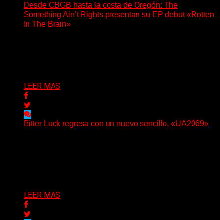
Desde CBGB hasta la costa de Oregón: The
Something Ain’t Rights presentan su EP debut «Rotten
In The Brain»
(No Rules) The Something Ain’t Rights, de Astoria,
Oregón, lanzó su EP debut, «Rotten In The Brain»,...
Delta 80
05/08/2026
LEER MAS
Bitter Luck regresa con un nuevo sencillo, «UA2069»
(Brian Heason HBM Promotions/Music Plugger) Bitter
Luck regresa con un nuevo sencillo, «UA2069», fruto de
sus recientes...
Delta 80
05/08/2026
LEER MAS