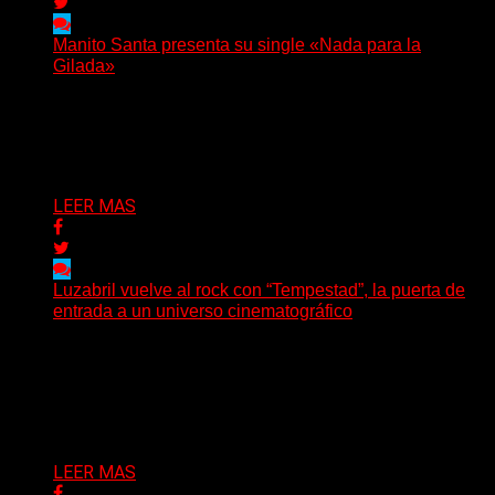
Manito Santa presenta su single «Nada para la
Gilada»
(SG) Manito Santa, banda de Punk oriunda de La Plata,
presenta en sociedad su single «Nada para...
Delta 80
04/08/2026
LEER MAS
Luzabril vuelve al rock con “Tempestad”, la puerta de
entrada a un universo cinematográfico
(SG) La cantante, compositora y realizadora argentina
inaugura con su nuevo single y videoclip una etapa
artística...
Delta 80
04/08/2026
LEER MAS