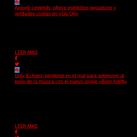
Among Legends, ofrece estribillos pegadizos y
verdades crudas en «Go On»
(No Rules) El trío punk de Ontario, Among Legends,
irrumpe con fuerza en «Lose My Grip». El...
Delta 80
05/08/2026
LEER MAS
Only Echoes: perderse en el mar para sobrevivir al
peso de la música con el nuevo single «Born Adrift»
(C Squared Music) La banda instrumental de post-
metal de Denver presenta “Born Adrift”, canción que da
nombre...
Delta 80
04/08/2026
LEER MAS