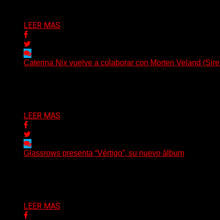
Delta 80
07/08/2026
LEER MAS
Caterina Nix vuelve a colaborar con Morten Veland (Sire
La vocalista chilena de Chaos Magic participa junto a Hel
Delta 80
07/08/2026
LEER MAS
Glassrows presenta “Vértigo”, su nuevo álbum
(Elvis Attack) Glassrows presenta «Vértigo», un álbum qu
Delta 80
07/08/2026
LEER MAS