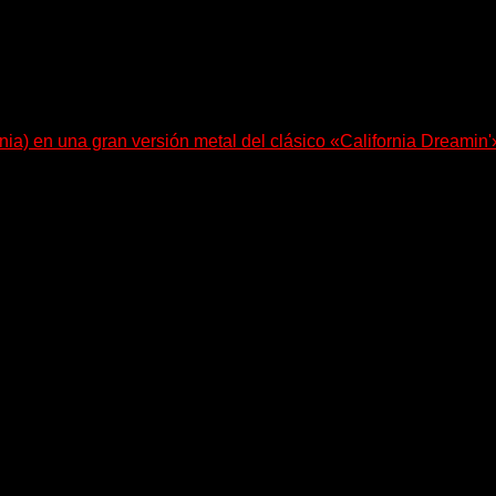
nia) en una gran versión metal del clásico «California Dreamin'
le Bohdanova (Ignea) y Karmen Klinc (Venus 5)...
e pone en palabras y sonidos las emociones que atraviesan...