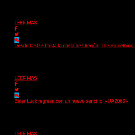
(Tallulah PR) Hoy, el artista neoyorquino Blackjeans invita 
Delta 80
06/08/2026
LEER MAS
Desde CBGB hasta la costa de Oregón: The Something Ai
(No Rules) The Something Ain’t Rights, de Astoria, Oregón
Delta 80
05/08/2026
LEER MAS
Bitter Luck regresa con un nuevo sencillo, «UA2069»
(Brian Heason HBM Promotions/Music Plugger) Bitter Luck
Delta 80
05/08/2026
LEER MAS