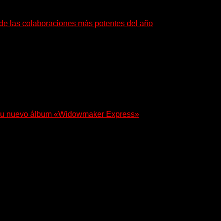
a de las colaboraciones más potentes del año
as que buscan dejar una marca. «Pesadillas», la...
 en su nuevo álbum «Widowmaker Express»
egresa con «Widowmaker Express», un nuevo álbum profundamente