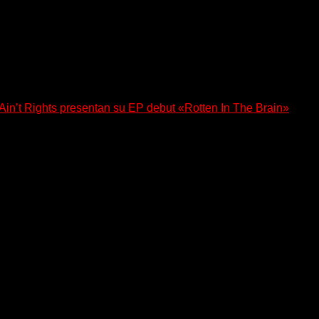
a los oyentes a su universo salvaje y teatral...
n’t Rights presentan su EP debut «Rotten In The Brain»
, lanzó su EP debut, «Rotten In The Brain»,...
 regresa con un nuevo sencillo, «UA2069», fruto de sus recient