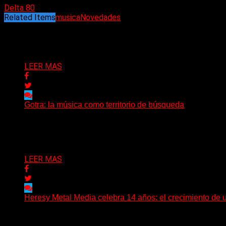
Delta 80
Related Items
musica
Novedades
Puede interesarte
LEER MAS
Gotra: la música como territorio de búsqueda
Hay músicas que buscan respuestas y otras que prefieren a
Delta 80
08/08/2026
LEER MAS
Heresy Metal Media celebra 14 años: el crecimiento de 
Hay proyectos que no solo crecen con el paso del tiempo