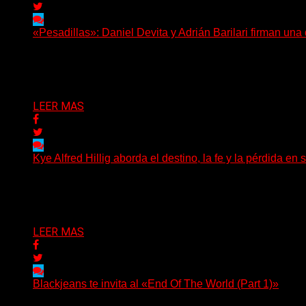
«Pesadillas»: Daniel Devita y Adrián Barilari firman un
Hay canciones que nacen para acompañar un momento y otr
Delta 80
06/08/2026
LEER MAS
Kye Alfred Hillig aborda el destino, la fe y la pérdida
(No Rules) El cantautor de Tacoma, Kye Alfred Hillig, r
Delta 80
06/08/2026
LEER MAS
Blackjeans te invita al «End Of The World (Part 1)»